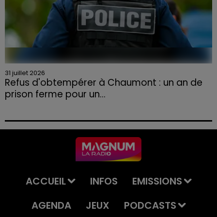
31 juillet 2026
Refus d'obtempérer à Chaumont : un an de
prison ferme pour un...
Le tribunal a également prononcé l'annulation de son
permis et la confiscation de son véhicule.
ACCUEIL
INFOS
EMISSIONS
AGENDA
JEUX
PODCASTS