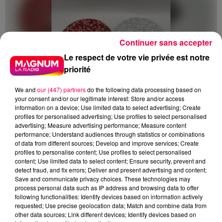
Continuer sans accepter
Le respect de votre vie privée est notre
priorité
We and
our (447) partners
do the following data processing based on
your consent and/or our legitimate interest: Store and/or access
information on a device; Use limited data to select advertising; Create
profiles for personalised advertising; Use profiles to select personalised
advertising; Measure advertising performance; Measure content
performance; Understand audiences through statistics or combinations
of data from different sources; Develop and improve services; Create
profiles to personalise content; Use profiles to select personalised
content; Use limited data to select content; Ensure security, prevent and
5 août 2026
detect fraud, and fix errors; Deliver and present advertising and content;
Des assiettes Linvosges rappelées pour
Save and communicate privacy choices. These technologies may
excès de plomb
process personal data such as IP address and browsing data to offer
following functionalities: Identify devices based on information actively
Du plomb a été détecté dans deux assiettes en
requested; Use precise geolocation data; Match and combine data from
céramique vendues entre 2020 et 2022 par Linvosges.
other data sources; Link different devices; Identify devices based on