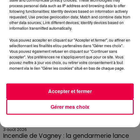
3 août 2026
process personal data such as IP address and browsing data to offer
PRÉVIFEUX : "il faut avoir une culture du risque"
following functionalities: Identify devices based on information actively
dans les Vosges
requested; Use precise geolocation data; Match and combine data from
other data sources; Link different devices; Identify devices based on
information transmitted automatically.
Vous pouvez accepter en cliquant sur "Accepter et fermer", ou affiner en
sélectionnant les finalités et/ou partenaires dans "Gérer mes choix".
Vous pouvez également refuser en cliquant sur "Continuer sans
accepter". Vos préférences ne s'appliqueront que pour ce site. Vous
pouvez mettre à jour vos choix, ou retirer votre consentement à tout
moment via le lien "Gérer les cookies" situé en bas de chaque page.
Accepter et fermer
Gérer mes choix
3 août 2026
Incendie de Vagney : la gendarmerie lance