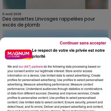
5 août 2026
Des assiettes Linvosges rappelées pour
excès de plomb
Du plomb a été détecté dans deux assiettes en
céramique vendues entre 2020 et 2022 par Linvosges.
Continuer sans accepter
Le respect de votre vie privée est notre
priorité
We and
our (447) partners
do the following data processing based on
your consent and/or our legitimate interest: Store and/or access
information on a device; Use limited data to select advertising; Create
profiles for personalised advertising; Use profiles to select personalised
advertising; Measure advertising performance; Measure content
performance; Understand audiences through statistics or combinations
of data from different sources; Develop and improve services; Create
profiles to personalise content; Use profiles to select personalised
content; Use limited data to select content; Ensure security, prevent and
detect fraud, and fix errors; Deliver and present advertising and content;
Save and communicate privacy choices. These technologies may