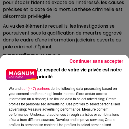
pour établir l’identité exacte de l’intéressé, les causes
précises et la date de la mort. La thèse criminelle est
désormais privilégiée.
Au vu des éléments recueillis, les investigations se
poursuivent sous la qualification de meurtre aggravé
dans le cadre d’une information judiciaire ouverte au
pôle criminel d’Épinal.
DERNIÈRES INFOS
Continuer sans accepter
Le respect de votre vie privée est notre
priorité
We and
our (447) partners
do the following data processing based on
your consent and/or our legitimate interest: Store and/or access
information on a device; Use limited data to select advertising; Create
profiles for personalised advertising; Use profiles to select personalised
advertising; Measure advertising performance; Measure content
performance; Understand audiences through statistics or combinations
of data from different sources; Develop and improve services; Create
profiles to personalise content; Use profiles to select personalised