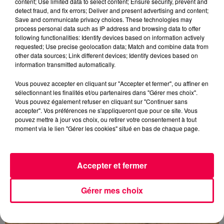
content; Use limited data to select content; Ensure security, prevent and
detect fraud, and fix errors; Deliver and present advertising and content;
Save and communicate privacy choices. These technologies may
process personal data such as IP address and browsing data to offer
following functionalities: Identify devices based on information actively
requested; Use precise geolocation data; Match and combine data from
other data sources; Link different devices; Identify devices based on
information transmitted automatically.
5 août 2026
Des assiettes Linvosges rappelées pour
Vous pouvez accepter en cliquant sur "Accepter et fermer", ou affiner en
excès de plomb
sélectionnant les finalités et/ou partenaires dans "Gérer mes choix".
Du plomb a été détecté dans deux assiettes en
Vous pouvez également refuser en cliquant sur "Continuer sans
accepter". Vos préférences ne s'appliqueront que pour ce site. Vous
céramique vendues entre 2020 et 2022 par Linvosges.
pouvez mettre à jour vos choix, ou retirer votre consentement à tout
moment via le lien "Gérer les cookies" situé en bas de chaque page.
Accepter et fermer
Gérer mes choix