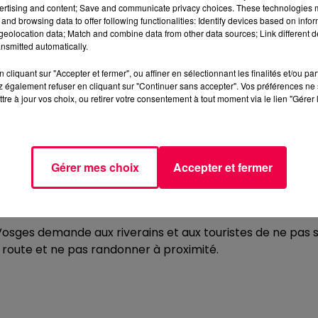
ertising and content; Save and communicate privacy choices. These technologies
 le second, à
Thiéfosse
.
and browsing data to offer following functionalities: Identify devices based on infor
eolocation data; Match and combine data from other data sources; Link different de
isés sur les deux sites ainsi qu'
une vingtaine de militaire
nsmitted automatically.
cliquant sur "Accepter et fermer", ou affiner en sélectionnant les finalités et/ou pa
Jura en renfort.
 également refuser en cliquant sur "Continuer sans accepter". Vos préférences ne 
tre à jour vos choix, ou retirer votre consentement à tout moment via le lien "Gérer 
s
. La D81 à hauteur de la D60 est fermée ainsi que la route
ers Corcieux).
encore connu.
Gérer mes choix
Accepter et fermer
es Vosges demande aux riverains et aux touristes de ne pas 
de route et ne pas randonner à proximité.