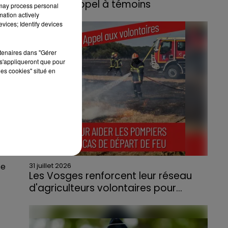
lance un appel à témoins
 may process personal
mation actively
Le feu, parti d'une haie avant de se propager
vices; Identify devices
au quartier résidentiel, avait détruit deux
s
.
habitations et contraint à l'évacuation d'une
rtenaires dans "Gérer
centaine de personnes.
s'appliqueront que pour
les cookies" situé en
31 juillet 2026
se
Les Vosges renforcent leur réseau
d'agriculteurs volontaires pour...
Face à la sécheresse et aux risques de
départs de feu, la Chambre d'agriculture
des Vosges a lancé un appel aux