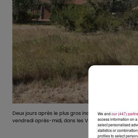
Deux jours après le plus gros incendie de ces vingt 
We and
our (447) partn
access information on a 
vendredi après-midi, dans les Vosges.
select personalised ad
statistics or combinatio
profiles to select person