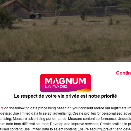
Contin
Le respect de votre vie privée est notre priorité
dernières années,
deux nouveaux feux se sont déclarés
,
ers
do the following data processing based on your consent and/or our legitimate int
device; Use limited data to select advertising; Create profiles for personalised adver
vertising; Measure advertising performance; Measure content performance; Unders
ns of data from different sources; Develop and improve services; Create profiles to 
alised content; Use limited data to select content; Ensure security, prevent and detect