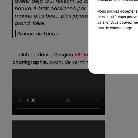
avenir déjà tout réfléchi. Sa chanteuse préférée éta
nature. Il était passionné par la coiffure et voula
Vous pouvez accepter en 
monde plus beau, plus joyeux et plus coloré. Il éta
mes choix". Vous pouvez
ce site. Vous pouvez met
grand-frère.
bas de chaque page.
Proche de Lucas
Le club de danse Vosgien
All Dances
, dont faisait p
chorégraphie,
avant de terminer par une ultime
min