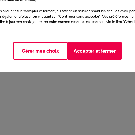
it Adèle, il aimait sortir, s'évader et était proche de la
it en faire son métier. Lucas aimait dessiner pour rendre l
cliquant sur "Accepter et fermer", ou affiner en sélectionnant les finalités et/ou pa
it proche de son grand-frère et fier d'être lui aussi
 également refuser en cliquant sur "Continuer sans accepter". Vos préférences ne 
tre à jour vos choix, ou retirer votre consentement à tout moment via le lien "Gérer 
Gérer mes choix
Accepter et fermer
artie le jeune garçon, ont finalement réalisé
une belle
ute de silence
.