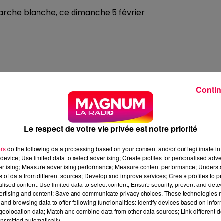
arche blanche, ce dimanche 5 février
Contin
viron 2km
. Les proches de Lucas ont ensuite pris la parole
Le respect de votre vie privée est notre priorité
ers
do the following data processing based on your consent and/or our legitimate int
device; Use limited data to select advertising; Create profiles for personalised adver
vertising; Measure advertising performance; Measure content performance; Unders
ns of data from different sources; Develop and improve services; Create profiles to 
alised content; Use limited data to select content; Ensure security, prevent and detect
ujourd'hui il est devenu notre petit ange. Sa disparition
ertising and content; Save and communicate privacy choices. These technologies
e n'est pas un adieu éternel, tu resteras avec nous dan
and browsing data to offer following functionalities: Identify devices based on infor
tait un garçon qui avait plein d'ambitions, de rêves et 
eolocation data; Match and combine data from other data sources; Link different de
nsmitted automatically.