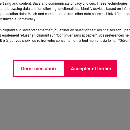
ertising and content; Save and communicate privacy choices. These technologies
ps de l’intervention.
and browsing data to offer following functionalities: Identify devices based on infor
eolocation data; Match and combine data from other data sources; Link different de
nsmitted automatically.
cliquant sur "Accepter et fermer", ou affiner en sélectionnant les finalités et/ou pa
 également refuser en cliquant sur "Continuer sans accepter". Vos préférences ne 
tre à jour vos choix, ou retirer votre consentement à tout moment via le lien "Gérer 
Gérer mes choix
Accepter et fermer