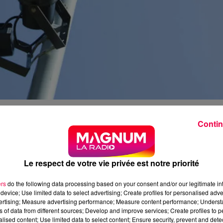
ecteur de Golbey. Vous risquez d’entendre le
signal nationa
Contin
Le respect de votre vie privée est notre priorité
1 minute et 41 secondes
, qui sonne habituellement chaqu
ers
do the following data processing based on your consent and/or our legitimate int
device; Use limited data to select advertising; Create profiles for personalised adver
vertising; Measure advertising performance; Measure content performance; Unders
 de stockage Antargaz
à partir de 9h jusqu’à environ 11h
ns of data from different sources; Develop and improve services; Create profiles to 
alised content; Use limited data to select content; Ensure security, prevent and detect