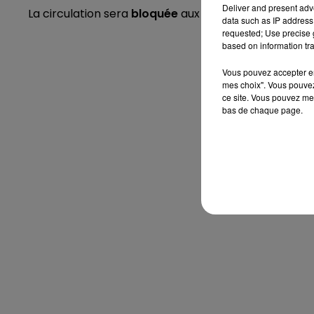
Deliver and present adv
La circulation sera
bloquée
aux abords du site le tem
data such as IP address 
requested; Use precise g
based on information tra
Vous pouvez accepter en 
mes choix". Vous pouvez
ce site. Vous pouvez met
bas de chaque page.