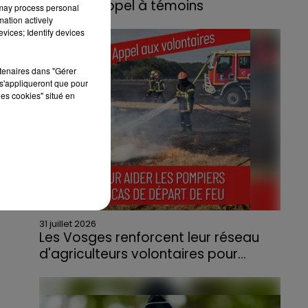
lance un appel à témoins
 may process personal
mation actively
Le feu, parti d'une haie avant de se propager
vices; Identify devices
au quartier résidentiel, avait détruit deux
habitations et contraint à l'évacuation d'une
rtenaires dans "Gérer
centaine de personnes.
s'appliqueront que pour
les cookies" situé en
31 juillet 2026
Les Vosges renforcent leur réseau
d'agriculteurs volontaires pour...
Face à la sécheresse et aux risques de
départs de feu, la Chambre d'agriculture
des Vosges a lancé un appel aux