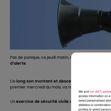
Pas de panique, ce jeudi matin, si vous habitez le s
d’alerte
.
Ce
long son montant et descendant de trois fois 
premier mercredi du mois, va retentir.
We and
our (447) partn
access information on a 
select personalised ad
Un
exercice de sécurité civile
est mené sur le site
statistics or combinatio
profiles to select person