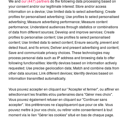
We and
our (447) partners
do the following data processing based on
excès de plomb
your consent and/or our legitimate interest: Store and/or access
information on a device; Use limited data to select advertising; Create
Du plomb a été détecté dans deux assiettes en
profiles for personalised advertising; Use profiles to select personalised
céramique vendues entre 2020 et 2022 par Linvosges.
advertising; Measure advertising performance; Measure content
performance; Understand audiences through statistics or combinations
of data from different sources; Develop and improve services; Create
profiles to personalise content; Use profiles to select personalised
content; Use limited data to select content; Ensure security, prevent and
detect fraud, and fix errors; Deliver and present advertising and content;
Save and communicate privacy choices. These technologies may
process personal data such as IP address and browsing data to offer
following functionalities: Identify devices based on information actively
requested; Use precise geolocation data; Match and combine data from
other data sources; Link different devices; Identify devices based on
information transmitted automatically.
Vous pouvez accepter en cliquant sur "Accepter et fermer", ou affiner en
sélectionnant les finalités et/ou partenaires dans "Gérer mes choix".
Vous pouvez également refuser en cliquant sur "Continuer sans
accepter". Vos préférences ne s'appliqueront que pour ce site. Vous
3 août 2026
pouvez mettre à jour vos choix, ou retirer votre consentement à tout
PRÉVIFEUX : "il faut avoir une culture du risque"
moment via le lien "Gérer les cookies" situé en bas de chaque page.
dans les Vosges