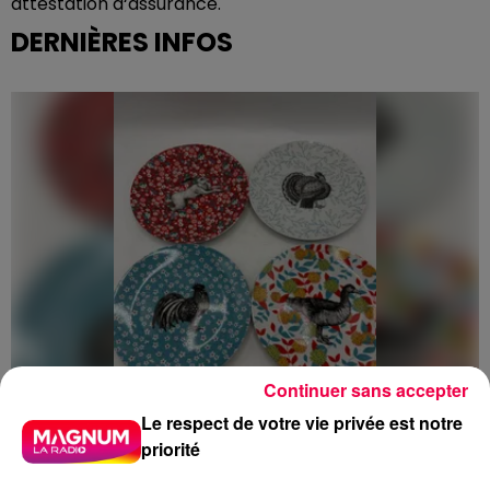
attestation d‘assurance.
DERNIÈRES INFOS
Continuer sans accepter
Le respect de votre vie privée est notre
priorité
5 août 2026
Des assiettes Linvosges rappelées pour