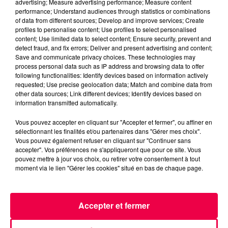
advertising; Measure advertising performance; Measure content
performance; Understand audiences through statistics or combinations
of data from different sources; Develop and improve services; Create
profiles to personalise content; Use profiles to select personalised
content; Use limited data to select content; Ensure security, prevent and
detect fraud, and fix errors; Deliver and present advertising and content;
Save and communicate privacy choices. These technologies may
process personal data such as IP address and browsing data to offer
following functionalities: Identify devices based on information actively
requested; Use precise geolocation data; Match and combine data from
other data sources; Link different devices; Identify devices based on
information transmitted automatically.
3 août 2026
Vous pouvez accepter en cliquant sur "Accepter et fermer", ou affiner en
PRÉVIFEUX : "il faut avoir une culture du risque"
sélectionnant les finalités et/ou partenaires dans "Gérer mes choix".
dans les Vosges
Vous pouvez également refuser en cliquant sur "Continuer sans
accepter". Vos préférences ne s'appliqueront que pour ce site. Vous
pouvez mettre à jour vos choix, ou retirer votre consentement à tout
moment via le lien "Gérer les cookies" situé en bas de chaque page.
Accepter et fermer