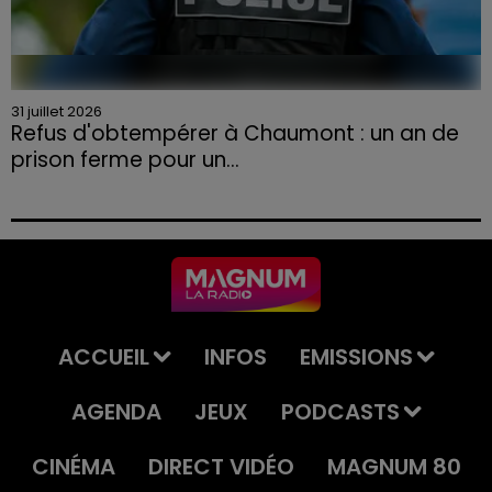
31 juillet 2026
Refus d'obtempérer à Chaumont : un an de
prison ferme pour un...
Le tribunal a également prononcé l'annulation de son
permis et la confiscation de son véhicule.
ACCUEIL
INFOS
EMISSIONS
AGENDA
JEUX
PODCASTS
CINÉMA
DIRECT VIDÉO
MAGNUM 80