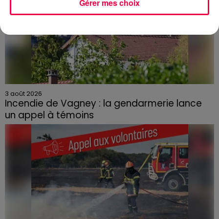
Gérer mes choix
3 août 2026
Incendie de Vagney : la gendarmerie lance
un appel à témoins
Le feu, parti d'une haie avant de se propager au
quartier résidentiel, avait détruit deux habitations et
contraint à l'évacuation d'une centaine de personnes.