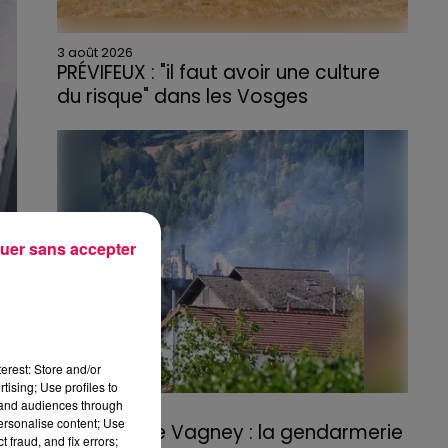
3 août 2026
PRÉVIFEUX : "il faut avoir une culture
du risque" dans les Vosges
uer sans accepter
erest: Store and/or
tising; Use profiles to
tand audiences through
3 août 2026
personalise content; Use
Incendie de Vagney : la gendarmerie
 fraud, and fix errors;