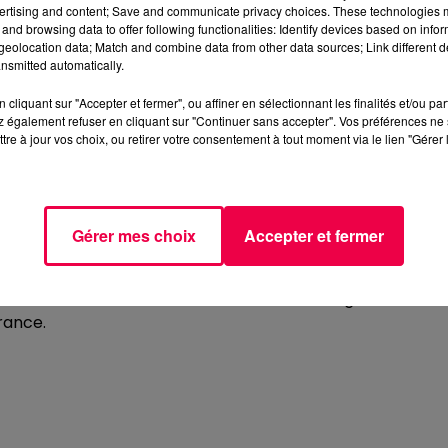
ertising and content; Save and communicate privacy choices. These technologies
and browsing data to offer following functionalities: Identify devices based on infor
eolocation data; Match and combine data from other data sources; Link different de
nsmitted automatically.
a publié un message de prudence à destination des
cliquant sur "Accepter et fermer", ou affiner en sélectionnant les finalités et/ou pa
ont mises dans certaines boîtes aux lettres. Les gendarm
 également refuser en cliquant sur "Continuer sans accepter". Vos préférences ne 
lages.
tre à jour vos choix, ou retirer votre consentement à tout moment via le lien "Gérer 
t-Mosellans
qui constateraient la présence d'une feuille
x lettres à la plus grande prudence.
GENDARMES
Gérer mes choix
Accepter et fermer
ourrait s'agir de repérages pour de potentiels
ns d'autres communes en France. Selon les gendarmes,
France.