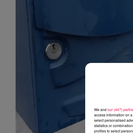
We and
our (447) partn
access information on a 
select personalised ad
statistics or combinatio
profiles to select person