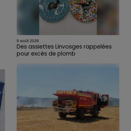
s
5 août 2026
Des assiettes Linvosges rappelées
pour excès de plomb
Du plomb a été détecté dans deux assiettes
en céramique vendues entre 2020 et 2022
par Linvosges.