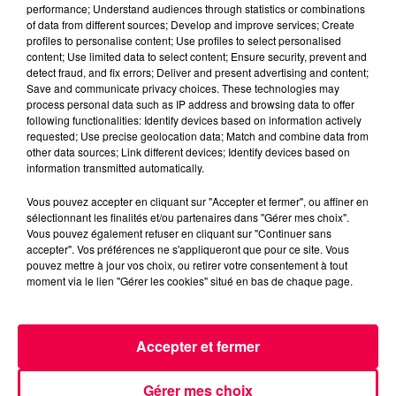
performance; Understand audiences through statistics or combinations
of data from different sources; Develop and improve services; Create
profiles to personalise content; Use profiles to select personalised
content; Use limited data to select content; Ensure security, prevent and
detect fraud, and fix errors; Deliver and present advertising and content;
Save and communicate privacy choices. These technologies may
process personal data such as IP address and browsing data to offer
following functionalities: Identify devices based on information actively
requested; Use precise geolocation data; Match and combine data from
other data sources; Link different devices; Identify devices based on
information transmitted automatically.
3 août 2026
PRÉVIFEUX : "il faut avoir une culture du risque"
Vous pouvez accepter en cliquant sur "Accepter et fermer", ou affiner en
sélectionnant les finalités et/ou partenaires dans "Gérer mes choix".
dans les Vosges
Vous pouvez également refuser en cliquant sur "Continuer sans
accepter". Vos préférences ne s'appliqueront que pour ce site. Vous
pouvez mettre à jour vos choix, ou retirer votre consentement à tout
moment via le lien "Gérer les cookies" situé en bas de chaque page.
Accepter et fermer
Gérer mes choix