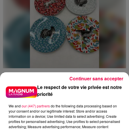
5 août 2026
Continuer sans accepter
Des assiettes Linvosges rappelées pour
excès de plomb
Le respect de votre vie privée est notre
Du plomb a été détecté dans deux assiettes en
priorité
céramique vendues entre 2020 et 2022 par Linvosges.
We and
our (447) partners
do the following data processing based on
your consent and/or our legitimate interest: Store and/or access
information on a device; Use limited data to select advertising; Create
profiles for personalised advertising; Use profiles to select personalised
advertising; Measure advertising performance; Measure content