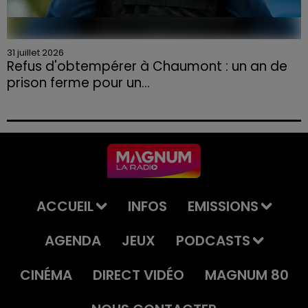
31 juillet 2026
Refus d'obtempérer à Chaumont : un an de
prison ferme pour un...
Le tribunal a également prononcé l'annulation de son
permis et la confiscation de son véhicule.
ACCUEIL
INFOS
EMISSIONS
AGENDA
JEUX
PODCASTS
CINÉMA
DIRECT VIDÉO
MAGNUM 80