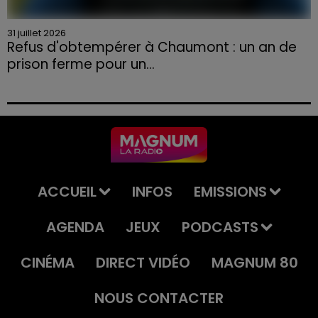
31 juillet 2026
Refus d'obtempérer à Chaumont : un an de
prison ferme pour un...
Le tribunal a également prononcé l'annulation de son
permis et la confiscation de son véhicule.
ACCUEIL
INFOS
EMISSIONS
AGENDA
JEUX
PODCASTS
CINÉMA
DIRECT VIDÉO
MAGNUM 80
NOUS CONTACTER