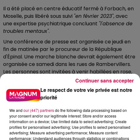
Il a été placé en centre éducatif fermé à Forbach, en
Moselle, puis libéré sous suivi
"en février 2023"
, avec
une expertise psychiatrique concluant
"l'absence de
troubles mentaux"
.
Une conférence de presse est organisée ce jeudi en
fin de matinée par le procureur de la République
d'Épinal. Une marche blanche devrait également être
organisée ce samedi dans les rues de Rambervillers.
Les personnes sont invitées à venir habillées en rose,
en hommage à la petite Rose.
Continuer sans accepter
DERNIÈRES INFOS
Le respect de votre vie privée est notre
priorité
We and
our (447) partners
do the following data processing based on
your consent and/or our legitimate interest: Store and/or access
information on a device; Use limited data to select advertising; Create
profiles for personalised advertising; Use profiles to select personalised
advertising; Measure advertising performance; Measure content
performance; Understand audiences through statistics or combinations