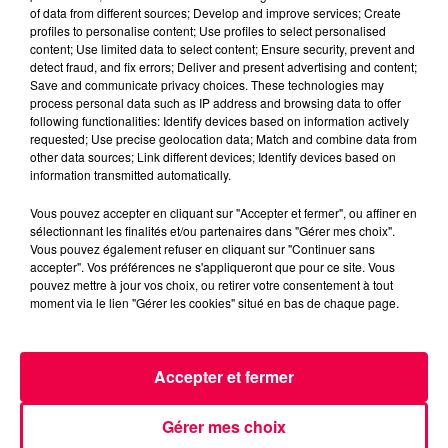
of data from different sources; Develop and improve services; Create
profiles to personalise content; Use profiles to select personalised
content; Use limited data to select content; Ensure security, prevent and
detect fraud, and fix errors; Deliver and present advertising and content;
Save and communicate privacy choices. These technologies may
process personal data such as IP address and browsing data to offer
following functionalities: Identify devices based on information actively
requested; Use precise geolocation data; Match and combine data from
other data sources; Link different devices; Identify devices based on
information transmitted automatically.
Vous pouvez accepter en cliquant sur "Accepter et fermer", ou affiner en
5 août 2026
sélectionnant les finalités et/ou partenaires dans "Gérer mes choix".
Des assiettes Linvosges rappelées pour
Vous pouvez également refuser en cliquant sur "Continuer sans
excès de plomb
accepter". Vos préférences ne s'appliqueront que pour ce site. Vous
pouvez mettre à jour vos choix, ou retirer votre consentement à tout
Du plomb a été détecté dans deux assiettes en
moment via le lien "Gérer les cookies" situé en bas de chaque page.
céramique vendues entre 2020 et 2022 par Linvosges.
Accepter et fermer
Gérer mes choix