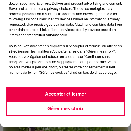
detect fraud, and fix errors; Deliver and present advertising and content;
Save and communicate privacy choices. These technologies may
process personal data such as IP address and browsing data to offer
following functionalities: Identify devices based on information actively
3 août 2026
requested; Use precise geolocation data; Match and combine data from
PRÉVIFEUX : "il faut avoir une culture du risque"
other data sources; Link different devices; Identify devices based on
dans les Vosges
information transmitted automatically.
Vous pouvez accepter en cliquant sur "Accepter et fermer", ou affiner en
sélectionnant les finalités et/ou partenaires dans "Gérer mes choix".
Vous pouvez également refuser en cliquant sur "Continuer sans
accepter". Vos préférences ne s'appliqueront que pour ce site. Vous
pouvez mettre à jour vos choix, ou retirer votre consentement à tout
moment via le lien "Gérer les cookies" situé en bas de chaque page.
Accepter et fermer
Gérer mes choix