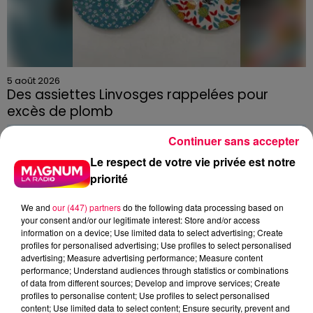
5 août 2026
Des assiettes Linvosges rappelées pour
excès de plomb
Du plomb a été détecté dans deux assiettes en
Continuer sans accepter
céramique vendues entre 2020 et 2022 par Linvosges.
Le respect de votre vie privée est notre
priorité
We and
our (447) partners
do the following data processing based on
your consent and/or our legitimate interest: Store and/or access
information on a device; Use limited data to select advertising; Create
profiles for personalised advertising; Use profiles to select personalised
advertising; Measure advertising performance; Measure content
performance; Understand audiences through statistics or combinations
of data from different sources; Develop and improve services; Create
profiles to personalise content; Use profiles to select personalised
content; Use limited data to select content; Ensure security, prevent and