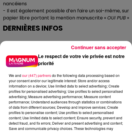
nancéiens
- Il est également possible d’en faire un soi-même, sur
papier libre portant la mention manuscrite «
OUI PUB
»
DERNIÈRES INFOS
Continuer sans accepter
Le respect de votre vie privée est notre
priorité
We and
our (447) partners
do the following data processing based on
your consent and/or our legitimate interest: Store and/or access
information on a device; Use limited data to select advertising; Create
profiles for personalised advertising; Use profiles to select personalised
advertising; Measure advertising performance; Measure content
performance; Understand audiences through statistics or combinations
of data from different sources; Develop and improve services; Create
profiles to personalise content; Use profiles to select personalised
content; Use limited data to select content; Ensure security, prevent and
detect fraud, and fix errors; Deliver and present advertising and content;
Save and communicate privacy choices. These technologies may