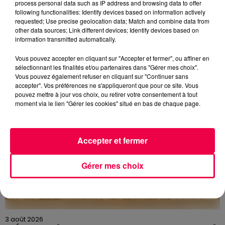
process personal data such as IP address and browsing data to offer
following functionalities: Identify devices based on information actively
5 août 2026
requested; Use precise geolocation data; Match and combine data from
Des assiettes Linvosges rappelées pour
other data sources; Link different devices; Identify devices based on
excès de plomb
information transmitted automatically.
Du plomb a été détecté dans deux assiettes en
Vous pouvez accepter en cliquant sur "Accepter et fermer", ou affiner en
céramique vendues entre 2020 et 2022 par Linvosges.
sélectionnant les finalités et/ou partenaires dans "Gérer mes choix".
Vous pouvez également refuser en cliquant sur "Continuer sans
accepter". Vos préférences ne s'appliqueront que pour ce site. Vous
pouvez mettre à jour vos choix, ou retirer votre consentement à tout
moment via le lien "Gérer les cookies" situé en bas de chaque page.
Accepter et fermer
Gérer mes choix
3 août 2026