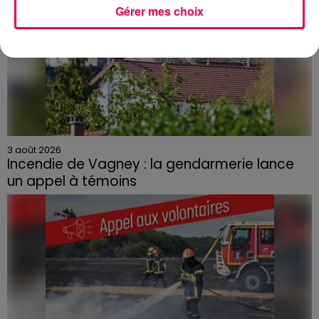
Gérer mes choix
3 août 2026
Incendie de Vagney : la gendarmerie lance
un appel à témoins
Le feu, parti d'une haie avant de se propager au
quartier résidentiel, avait détruit deux habitations et
contraint à l'évacuation d'une centaine de personnes.