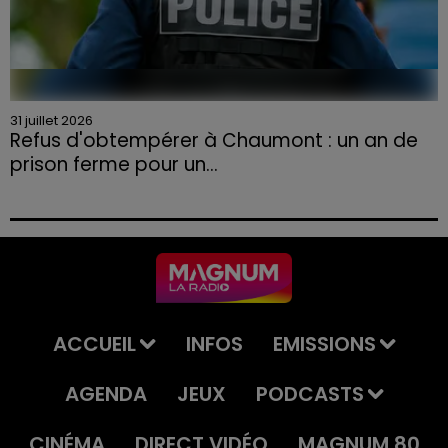
31 juillet 2026
Refus d'obtempérer à Chaumont : un an de
prison ferme pour un...
Le tribunal a également prononcé l'annulation de son
permis et la confiscation de son véhicule.
ACCUEIL
INFOS
EMISSIONS
AGENDA
JEUX
PODCASTS
CINÉMA
DIRECT VIDÉO
MAGNUM 80