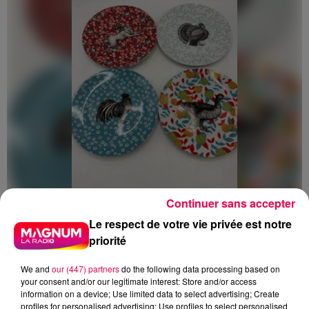
Continuer sans accepter
5 août 2026
Des assiettes Linvosges rappelées pour
Le respect de votre vie privée est notre
excès de plomb
priorité
Du plomb a été détecté dans deux assiettes en
We and
our (447) partners
do the following data processing based on
céramique vendues entre 2020 et 2022 par Linvosges.
your consent and/or our legitimate interest: Store and/or access
information on a device; Use limited data to select advertising; Create
profiles for personalised advertising; Use profiles to select personalised