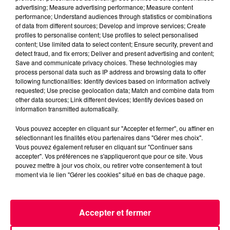
advertising; Measure advertising performance; Measure content
performance; Understand audiences through statistics or combinations
of data from different sources; Develop and improve services; Create
profiles to personalise content; Use profiles to select personalised
content; Use limited data to select content; Ensure security, prevent and
detect fraud, and fix errors; Deliver and present advertising and content;
Save and communicate privacy choices. These technologies may
process personal data such as IP address and browsing data to offer
following functionalities: Identify devices based on information actively
requested; Use precise geolocation data; Match and combine data from
other data sources; Link different devices; Identify devices based on
information transmitted automatically.
Vous pouvez accepter en cliquant sur "Accepter et fermer", ou affiner en
3 août 2026
sélectionnant les finalités et/ou partenaires dans "Gérer mes choix".
PRÉVIFEUX : "il faut avoir une culture du risque"
Vous pouvez également refuser en cliquant sur "Continuer sans
dans les Vosges
accepter". Vos préférences ne s'appliqueront que pour ce site. Vous
pouvez mettre à jour vos choix, ou retirer votre consentement à tout
moment via le lien "Gérer les cookies" situé en bas de chaque page.
Accepter et fermer