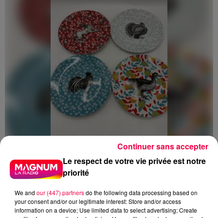
Continuer sans accepter
5 août 2026
Le respect de votre vie privée est notre
Des assiettes Linvosges rappelées pour
priorité
excès de plomb
Du plomb a été détecté dans deux assiettes en
We and
our (447) partners
do the following data processing based on
céramique vendues entre 2020 et 2022 par Linvosges.
your consent and/or our legitimate interest: Store and/or access
information on a device; Use limited data to select advertising; Create