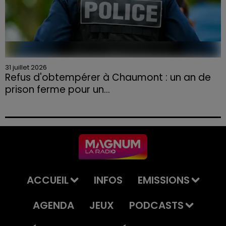
31 juillet 2026
Refus d'obtempérer à Chaumont : un an de
prison ferme pour un...
Le tribunal a également prononcé l'annulation de son
permis et la confiscation de son véhicule.
ACCUEIL
INFOS
EMISSIONS
AGENDA
JEUX
PODCASTS