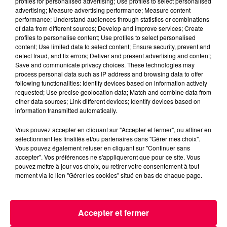
profiles for personalised advertising; Use profiles to select personalised
advertising; Measure advertising performance; Measure content
performance; Understand audiences through statistics or combinations
of data from different sources; Develop and improve services; Create
profiles to personalise content; Use profiles to select personalised
content; Use limited data to select content; Ensure security, prevent and
detect fraud, and fix errors; Deliver and present advertising and content;
Save and communicate privacy choices. These technologies may
process personal data such as IP address and browsing data to offer
following functionalities: Identify devices based on information actively
requested; Use precise geolocation data; Match and combine data from
other data sources; Link different devices; Identify devices based on
information transmitted automatically.
Vous pouvez accepter en cliquant sur "Accepter et fermer", ou affiner en
3 août 2026
sélectionnant les finalités et/ou partenaires dans "Gérer mes choix".
PRÉVIFEUX : "il faut avoir une culture du risque"
Vous pouvez également refuser en cliquant sur "Continuer sans
dans les Vosges
accepter". Vos préférences ne s'appliqueront que pour ce site. Vous
pouvez mettre à jour vos choix, ou retirer votre consentement à tout
moment via le lien "Gérer les cookies" situé en bas de chaque page.
Accepter et fermer