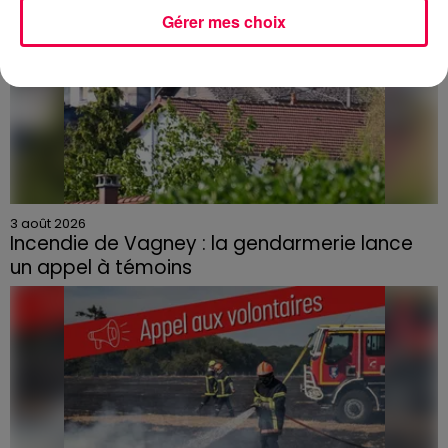
Gérer mes choix
3 août 2026
Incendie de Vagney : la gendarmerie lance
un appel à témoins
Le feu, parti d'une haie avant de se propager au
quartier résidentiel, avait détruit deux habitations et
contraint à l'évacuation d'une centaine de personnes.