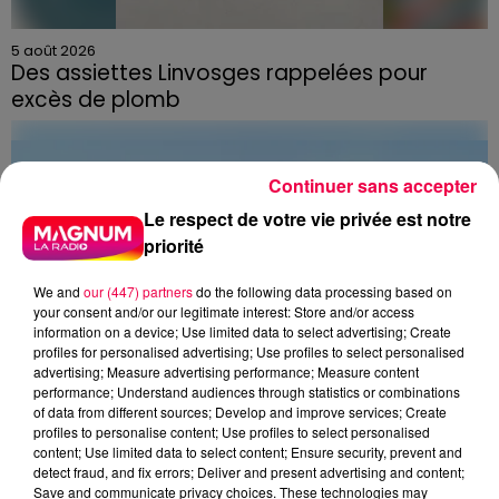
5 août 2026
Des assiettes Linvosges rappelées pour
excès de plomb
Du plomb a été détecté dans deux assiettes en
céramique vendues entre 2020 et 2022 par Linvosges.
Continuer sans accepter
Le respect de votre vie privée est notre
priorité
We and
our (447) partners
do the following data processing based on
your consent and/or our legitimate interest: Store and/or access
information on a device; Use limited data to select advertising; Create
profiles for personalised advertising; Use profiles to select personalised
advertising; Measure advertising performance; Measure content
performance; Understand audiences through statistics or combinations
of data from different sources; Develop and improve services; Create
profiles to personalise content; Use profiles to select personalised
content; Use limited data to select content; Ensure security, prevent and
detect fraud, and fix errors; Deliver and present advertising and content;
Save and communicate privacy choices. These technologies may