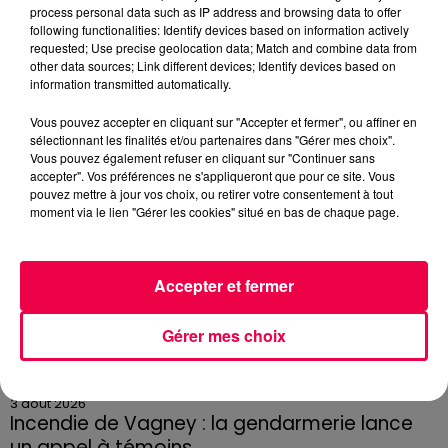
3 août 2026
process personal data such as IP address and browsing data to offer
PRÉVIFEUX : "il faut avoir une culture du risque"
following functionalities: Identify devices based on information actively
dans les Vosges
requested; Use precise geolocation data; Match and combine data from
other data sources; Link different devices; Identify devices based on
information transmitted automatically.
Vous pouvez accepter en cliquant sur "Accepter et fermer", ou affiner en
sélectionnant les finalités et/ou partenaires dans "Gérer mes choix".
Vous pouvez également refuser en cliquant sur "Continuer sans
accepter". Vos préférences ne s'appliqueront que pour ce site. Vous
pouvez mettre à jour vos choix, ou retirer votre consentement à tout
moment via le lien "Gérer les cookies" situé en bas de chaque page.
Accepter et fermer
Gérer mes choix
3 août 2026
Incendie de Vagney : la gendarmerie lance
un appel à témoins