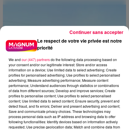
Du plomb a été détecté dans deux assiettes en
céramique vendues entre 2020 et 2022 par Linvosges.
Continuer sans accepter
Le respect de votre vie privée est notre
priorité
We and
our (447) partners
do the following data processing based on
your consent and/or our legitimate interest: Store and/or access
information on a device; Use limited data to select advertising; Create
profiles for personalised advertising; Use profiles to select personalised
advertising; Measure advertising performance; Measure content
performance; Understand audiences through statistics or combinations
of data from different sources; Develop and improve services; Create
profiles to personalise content; Use profiles to select personalised
3 août 2026
content; Use limited data to select content; Ensure security, prevent and
PRÉVIFEUX : "il faut avoir une culture du risque"
detect fraud, and fix errors; Deliver and present advertising and content;
dans les Vosges
Save and communicate privacy choices. These technologies may
process personal data such as IP address and browsing data to offer
following functionalities: Identify devices based on information actively
requested; Use precise geolocation data; Match and combine data from