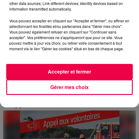
other data sources; Link different devices; Identify devices based on
information transmitted automatically.
Vous pouvez accepter en cliquant sur "Accepter et fermer", ou affiner en
sélectionnant les finalités et/ou partenaires dans "Gérer mes choix".
Vous pouvez également refuser en cliquant sur "Continuer sans
accepter". Vos préférences ne s'appliqueront que pour ce site. Vous
pouvez mettre à jour vos choix, ou retirer votre consentement à tout
moment via le lien "Gérer les cookies" situé en bas de chaque page.
Accepter et fermer
Gérer mes choix
3 août 2026
Incendie de Vagney : la gendarmerie lance
un appel à témoins
Le feu, parti d'une haie avant de se propager au
quartier résidentiel, avait détruit deux habitations et
contraint à l'évacuation d'une centaine de personnes.