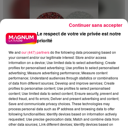
Continuer sans accepter
Le respect de votre vie privée est notre
priorité
We and
our (447) partners
do the following data processing based on
your consent and/or our legitimate interest: Store and/or access
information on a device; Use limited data to select advertising; Create
profiles for personalised advertising; Use profiles to select personalised
advertising; Measure advertising performance; Measure content
performance; Understand audiences through statistics or combinations
of data from different sources; Develop and improve services; Create
profiles to personalise content; Use profiles to select personalised
content; Use limited data to select content; Ensure security, prevent and
5 août 2026
detect fraud, and fix errors; Deliver and present advertising and content;
Des assiettes Linvosges rappelées pour
Save and communicate privacy choices. These technologies may
excès de plomb
process personal data such as IP address and browsing data to offer
following functionalities: Identify devices based on information actively
Du plomb a été détecté dans deux assiettes en
requested; Use precise geolocation data; Match and combine data from
céramique vendues entre 2020 et 2022 par Linvosges.
other data sources; Link different devices; Identify devices based on