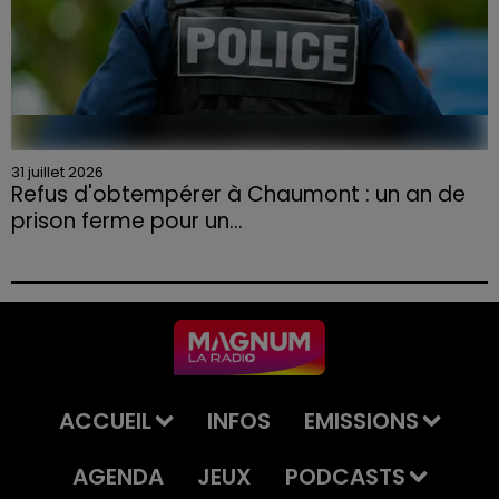
31 juillet 2026
Refus d'obtempérer à Chaumont : un an de
prison ferme pour un...
Le tribunal a également prononcé l'annulation de son
permis et la confiscation de son véhicule.
ACCUEIL
INFOS
EMISSIONS
AGENDA
JEUX
PODCASTS