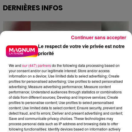
DERNIÈRES INFOS
Continuer sans accepter
Le respect de votre vie privée est notre
priorité
We and
our (447) partners
do the following data processing based on
your consent and/or our legitimate interest: Store and/or access
information on a device; Use limited data to select advertising; Create
profiles for personalised advertising; Use profiles to select personalised
advertising; Measure advertising performance; Measure content
performance; Understand audiences through statistics or combinations
of data from different sources; Develop and improve services; Create
profiles to personalise content; Use profiles to select personalised
content; Use limited data to select content; Ensure security, prevent and
detect fraud, and fix errors; Deliver and present advertising and content;
Save and communicate privacy choices. These technologies may
5 août 2026
process personal data such as IP address and browsing data to offer
Des assiettes Linvosges rappelées pour
following functionalities: Identify devices based on information actively