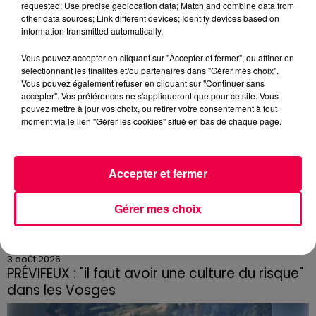
excès de plomb
requested; Use precise geolocation data; Match and combine data from
other data sources; Link different devices; Identify devices based on
Du plomb a été détecté dans deux assiettes en
information transmitted automatically.
céramique vendues entre 2020 et 2022 par Linvosges.
Vous pouvez accepter en cliquant sur "Accepter et fermer", ou affiner en
sélectionnant les finalités et/ou partenaires dans "Gérer mes choix".
Vous pouvez également refuser en cliquant sur "Continuer sans
accepter". Vos préférences ne s'appliqueront que pour ce site. Vous
pouvez mettre à jour vos choix, ou retirer votre consentement à tout
moment via le lien "Gérer les cookies" situé en bas de chaque page.
Accepter et fermer
Gérer mes choix
3 août 2026
PRÉVIFEUX : "il faut avoir une culture du risque"
dans les Vosges