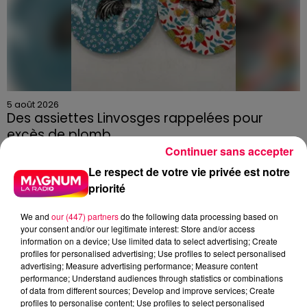
5 août 2026
Des assiettes Linvosges rappelées pour
excès de plomb
Continuer sans accepter
Du plomb a été détecté dans deux assiettes en
céramique vendues entre 2020 et 2022 par Linvosges.
Le respect de votre vie privée est notre
priorité
We and
our (447) partners
do the following data processing based on
your consent and/or our legitimate interest: Store and/or access
information on a device; Use limited data to select advertising; Create
profiles for personalised advertising; Use profiles to select personalised
advertising; Measure advertising performance; Measure content
performance; Understand audiences through statistics or combinations
of data from different sources; Develop and improve services; Create
profiles to personalise content; Use profiles to select personalised