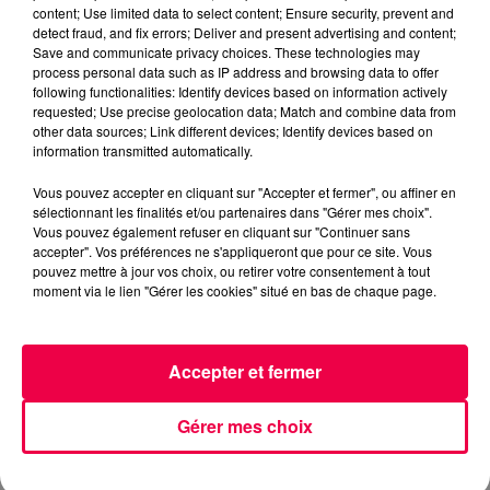
content; Use limited data to select content; Ensure security, prevent and
detect fraud, and fix errors; Deliver and present advertising and content;
Save and communicate privacy choices. These technologies may
process personal data such as IP address and browsing data to offer
following functionalities: Identify devices based on information actively
requested; Use precise geolocation data; Match and combine data from
3 août 2026
other data sources; Link different devices; Identify devices based on
PRÉVIFEUX : "il faut avoir une culture du risque"
information transmitted automatically.
dans les Vosges
Vous pouvez accepter en cliquant sur "Accepter et fermer", ou affiner en
sélectionnant les finalités et/ou partenaires dans "Gérer mes choix".
Vous pouvez également refuser en cliquant sur "Continuer sans
accepter". Vos préférences ne s'appliqueront que pour ce site. Vous
pouvez mettre à jour vos choix, ou retirer votre consentement à tout
moment via le lien "Gérer les cookies" situé en bas de chaque page.
Accepter et fermer
Gérer mes choix