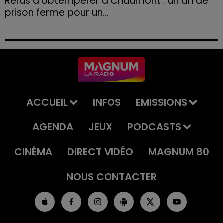
Refus d'obtempérer à Chaumont : un an de
prison ferme pour un...
Le tribunal a également prononcé l'annulation de son
permis et la confiscation de son véhicule.
ACCUEIL
INFOS
EMISSIONS
AGENDA
JEUX
PODCASTS
CINÉMA
DIRECT VIDÉO
MAGNUM 80
NOUS CONTACTER