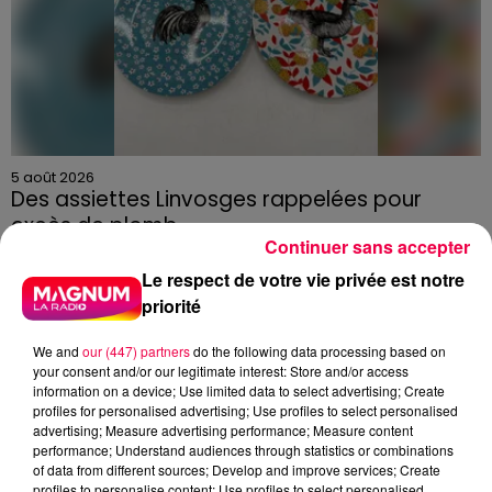
5 août 2026
Des assiettes Linvosges rappelées pour
excès de plomb
Continuer sans accepter
Du plomb a été détecté dans deux assiettes en
Le respect de votre vie privée est notre
céramique vendues entre 2020 et 2022 par Linvosges.
priorité
We and
our (447) partners
do the following data processing based on
your consent and/or our legitimate interest: Store and/or access
information on a device; Use limited data to select advertising; Create
profiles for personalised advertising; Use profiles to select personalised
advertising; Measure advertising performance; Measure content
performance; Understand audiences through statistics or combinations
of data from different sources; Develop and improve services; Create
profiles to personalise content; Use profiles to select personalised