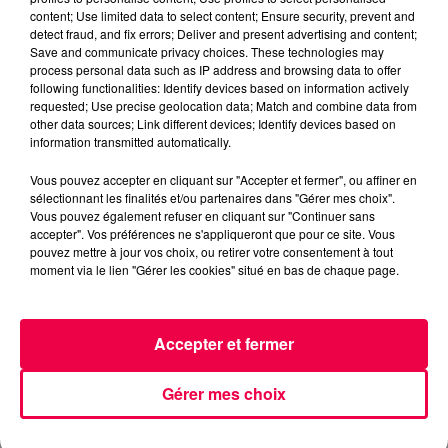
content; Use limited data to select content; Ensure security, prevent and
detect fraud, and fix errors; Deliver and present advertising and content;
Save and communicate privacy choices. These technologies may
process personal data such as IP address and browsing data to offer
following functionalities: Identify devices based on information actively
requested; Use precise geolocation data; Match and combine data from
3 août 2026
other data sources; Link different devices; Identify devices based on
PRÉVIFEUX : "il faut avoir une culture du risque"
information transmitted automatically.
dans les Vosges
Vous pouvez accepter en cliquant sur "Accepter et fermer", ou affiner en
sélectionnant les finalités et/ou partenaires dans "Gérer mes choix".
Vous pouvez également refuser en cliquant sur "Continuer sans
accepter". Vos préférences ne s'appliqueront que pour ce site. Vous
pouvez mettre à jour vos choix, ou retirer votre consentement à tout
moment via le lien "Gérer les cookies" situé en bas de chaque page.
Accepter et fermer
Gérer mes choix