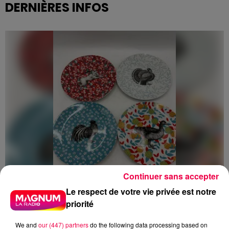
DERNIÈRES INFOS
Continuer sans accepter
Le respect de votre vie privée est notre
priorité
5 août 2026
Des assiettes Linvosges rappelées pour
We and
our (447) partners
do the following data processing based on
excès de plomb