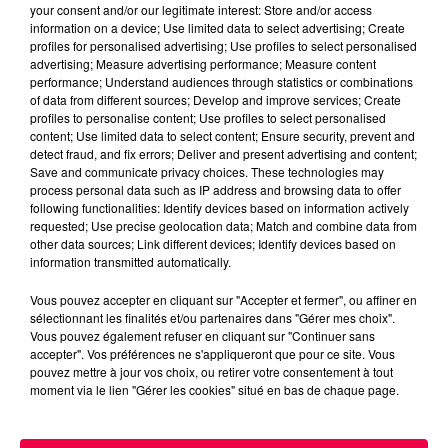
your consent and/or our legitimate interest: Store and/or access
Du plomb a été détecté dans deux assiettes en
information on a device; Use limited data to select advertising; Create
céramique vendues entre 2020 et 2022 par Linvosges.
profiles for personalised advertising; Use profiles to select personalised
advertising; Measure advertising performance; Measure content
performance; Understand audiences through statistics or combinations
of data from different sources; Develop and improve services; Create
profiles to personalise content; Use profiles to select personalised
content; Use limited data to select content; Ensure security, prevent and
detect fraud, and fix errors; Deliver and present advertising and content;
Save and communicate privacy choices. These technologies may
process personal data such as IP address and browsing data to offer
following functionalities: Identify devices based on information actively
requested; Use precise geolocation data; Match and combine data from
other data sources; Link different devices; Identify devices based on
information transmitted automatically.
Vous pouvez accepter en cliquant sur "Accepter et fermer", ou affiner en
sélectionnant les finalités et/ou partenaires dans "Gérer mes choix".
Vous pouvez également refuser en cliquant sur "Continuer sans
accepter". Vos préférences ne s'appliqueront que pour ce site. Vous
3 août 2026
PRÉVIFEUX : "il faut avoir une culture du risque"
pouvez mettre à jour vos choix, ou retirer votre consentement à tout
moment via le lien "Gérer les cookies" situé en bas de chaque page.
dans les Vosges