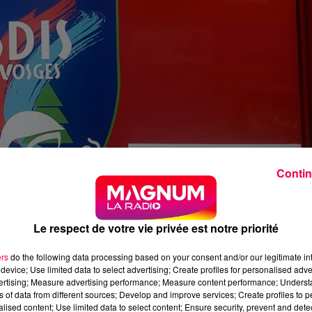
Contin
Le respect de votre vie privée est notre priorité
ers
do the following data processing based on your consent and/or our legitimate int
device; Use limited data to select advertising; Create profiles for personalised adver
vertising; Measure advertising performance; Measure content performance; Unders
ns of data from different sources; Develop and improve services; Create profiles to 
alised content; Use limited data to select content; Ensure security, prevent and detect