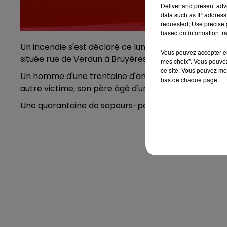
Deliver and present adv
data such as IP address 
requested; Use precise g
based on information tra
Un incendie s'est déclaré ce lundi matin aux alento
Vous pouvez accepter en 
située rue de Verdun à Bruyères, dans les Vosges.
mes choix". Vous pouvez
ce site. Vous pouvez met
Un homme d'une trentaine d'années serait parvenu 
bas de chaque page.
autre victime, son père âgé d'une cinquantaine d'a
Une quarantaine de sapeurs-pompiers étaient sur p