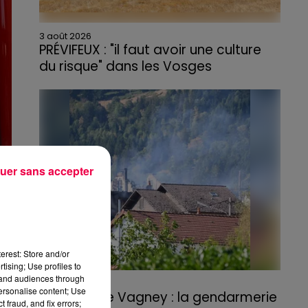
3 août 2026
PRÉVIFEUX : "il faut avoir une culture
du risque" dans les Vosges
uer sans accepter
erest: Store and/or
tising; Use profiles to
tand audiences through
3 août 2026
personalise content; Use
Incendie de Vagney : la gendarmerie
 fraud, and fix errors;