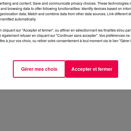
ertising and content; Save and communicate privacy choices. These technologies
and browsing data to offer following functionalities: Identify devices based on infor
eolocation data; Match and combine data from other data sources; Link different de
nsmitted automatically.
urs de 10h au premier étage d'une habitation mitoyenne
cliquant sur "Accepter et fermer", ou affiner en sélectionnant les finalités et/ou pa
 également refuser en cliquant sur "Continuer sans accepter". Vos préférences ne 
tre à jour vos choix, ou retirer votre consentement à tout moment via le lien "Gérer 
à s'extirper des flammes, légèrement blessé, mais une
nnées, a été retrouvé dans les décombres.
lace.
Gérer mes choix
Accepter et fermer