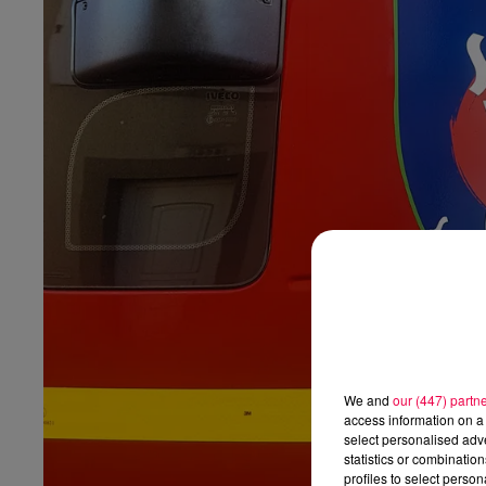
We and
our (447) partn
access information on a 
select personalised ad
statistics or combinatio
profiles to select person