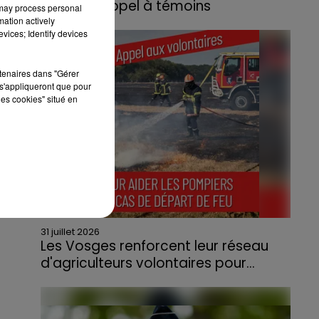
lance un appel à témoins
 may process personal
mation actively
Le feu, parti d'une haie avant de se propager
vices; Identify devices
au quartier résidentiel, avait détruit deux
habitations et contraint à l'évacuation d'une
rtenaires dans "Gérer
centaine de personnes.
s'appliqueront que pour
les cookies" situé en
31 juillet 2026
Les Vosges renforcent leur réseau
d'agriculteurs volontaires pour...
Face à la sécheresse et aux risques de
départs de feu, la Chambre d'agriculture
des Vosges a lancé un appel aux