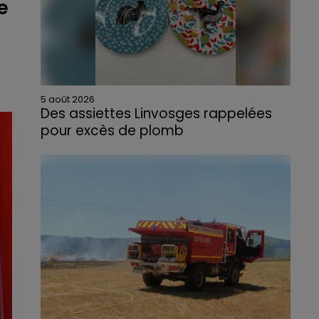
e
5 août 2026
Des assiettes Linvosges rappelées
pour excès de plomb
Du plomb a été détecté dans deux assiettes
en céramique vendues entre 2020 et 2022
par Linvosges.