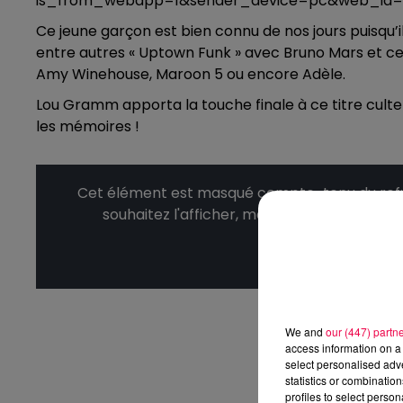
is_from_webapp=1&sender_device=pc&web_id=
Ce jeune garçon est bien connu de nos jours puisqu’il
entre autres « Uptown Funk » avec Bruno Mars et cer
Amy Winehouse, Maroon 5 ou encore Adèle.
Lou Gramm apporta la touche finale à ce titre culte
les mémoires !
Cet élément est masqué compte-tenu du refus
souhaitez l'afficher, merci de nous donner
Affic
We and
our (447) partn
access information on a 
select personalised ad
statistics or combinatio
profiles to select person