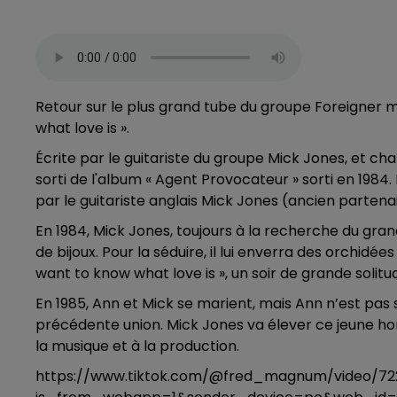
Retour sur le plus grand tube du groupe Foreigner m
what love is ».
Écrite par le guitariste du groupe Mick Jones, et c
sorti de l'album « Agent Provocateur » sorti en 198
par le guitariste anglais Mick Jones (ancien parten
En 1984, Mick Jones, toujours à la recherche du gr
de bijoux. Pour la séduire, il lui enverra des orchidée
want to know what love is », un soir de grande solitu
En 1985, Ann et Mick se marient, mais Ann n’est pas s
précédente union. Mick Jones va élever ce jeune hom
la musique et à la production.
https://www.tiktok.com/@fred_magnum/video/72