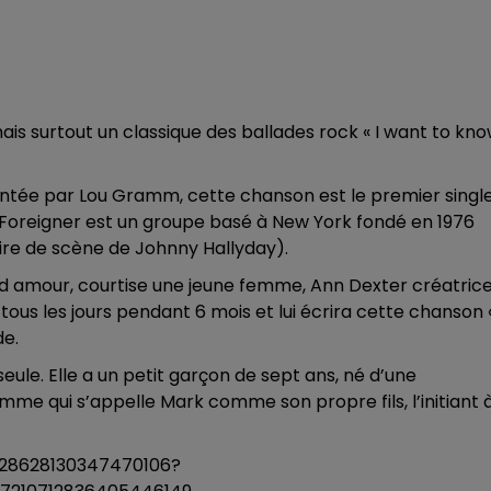
ais surtout un classique des ballades rock « I want to kn
hantée par Lou Gramm, cette chanson est le premier singl
4. Foreigner est un groupe basé à New York fondé en 1976
aire de scène de Johnny Hallyday).
and amour, courtise une jeune femme, Ann Dexter créatric
s tous les jours pendant 6 mois et lui écrira cette chanson «
de.
eule. Elle a un petit garçon de sept ans, né d’une
me qui s’appelle Mark comme son propre fils, l’initiant 
28628130347470106?