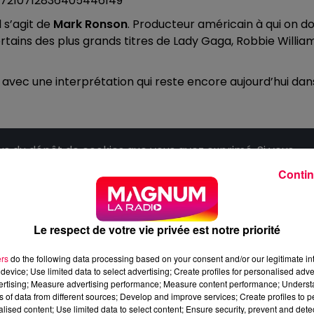
7210712836405446149
 s’agit de
Mark Ronson
. Producteur américain à qui on do
tains des plus grands titres de Lady Gaga, Robbie William
 avec une interprétation qui reste encore aujourd’hui dan
 du dépôt de cookies que vous avez exprimé. Si vous
 votre accord en cliquant sur le bouton ci-dessous.
Contin
her l'élément
Le respect de votre vie privée est notre priorité
ers
do the following data processing based on your consent and/or our legitimate int
device; Use limited data to select advertising; Create profiles for personalised adver
vertising; Measure advertising performance; Measure content performance; Unders
ns of data from different sources; Develop and improve services; Create profiles to 
alised content; Use limited data to select content; Ensure security, prevent and detect