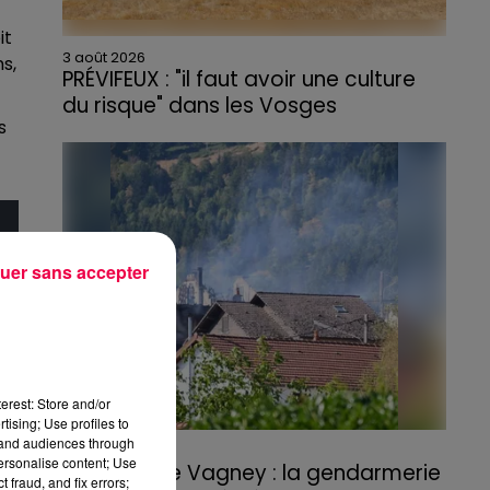
it
3 août 2026
s,
PRÉVIFEUX : "il faut avoir une culture
du risque" dans les Vosges
s
uer sans accepter
erest: Store and/or
tising; Use profiles to
tand audiences through
3 août 2026
personalise content; Use
Incendie de Vagney : la gendarmerie
 fraud, and fix errors;