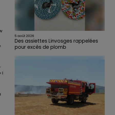
ow
5 août 2026
Des assiettes Linvosges rappelées
e
pour excès de plomb
Du plomb a été détecté dans deux assiettes
en céramique vendues entre 2020 et 2022
par Linvosges.
e
 I
à