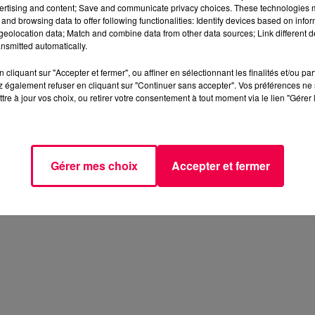
ertising and content; Save and communicate privacy choices. These technologies
and browsing data to offer following functionalities: Identify devices based on infor
eolocation data; Match and combine data from other data sources; Link different de
nsmitted automatically.
cliquant sur "Accepter et fermer", ou affiner en sélectionnant les finalités et/ou pa
 également refuser en cliquant sur "Continuer sans accepter". Vos préférences ne 
tre à jour vos choix, ou retirer votre consentement à tout moment via le lien "Gérer 
Gérer mes choix
Accepter et fermer