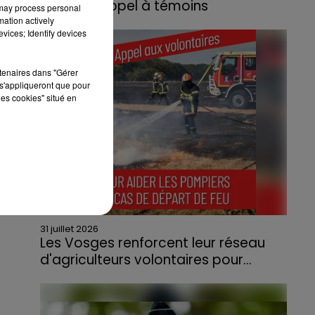
lance un appel à témoins
 may process personal
mation actively
Le feu, parti d'une haie avant de se propager
vices; Identify devices
au quartier résidentiel, avait détruit deux
habitations et contraint à l'évacuation d'une
rtenaires dans "Gérer
centaine de personnes.
s'appliqueront que pour
les cookies" situé en
31 juillet 2026
Les Vosges renforcent leur réseau
d'agriculteurs volontaires pour...
Face à la sécheresse et aux risques de
départs de feu, la Chambre d'agriculture
des Vosges a lancé un appel aux