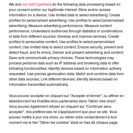
Des assiettes Linvosges rappelées pour
We and
our (447) partners
do the following data processing based on
your consent and/or our legitimate interest: Store and/or access
excès de plomb
information on a device; Use limited data to select advertising; Create
Du plomb a été détecté dans deux assiettes en
profiles for personalised advertising; Use profiles to select personalised
advertising; Measure advertising performance; Measure content
céramique vendues entre 2020 et 2022 par Linvosges.
performance; Understand audiences through statistics or combinations
of data from different sources; Develop and improve services; Create
profiles to personalise content; Use profiles to select personalised
content; Use limited data to select content; Ensure security, prevent and
detect fraud, and fix errors; Deliver and present advertising and content;
Save and communicate privacy choices. These technologies may
process personal data such as IP address and browsing data to offer
following functionalities: Identify devices based on information actively
requested; Use precise geolocation data; Match and combine data from
other data sources; Link different devices; Identify devices based on
information transmitted automatically.
Vous pouvez accepter en cliquant sur "Accepter et fermer", ou affiner en
sélectionnant les finalités et/ou partenaires dans "Gérer mes choix".
Vous pouvez également refuser en cliquant sur "Continuer sans
accepter". Vos préférences ne s'appliqueront que pour ce site. Vous
pouvez mettre à jour vos choix, ou retirer votre consentement à tout
3 août 2026
moment via le lien "Gérer les cookies" situé en bas de chaque page.
PRÉVIFEUX : "il faut avoir une culture du risque"
dans les Vosges