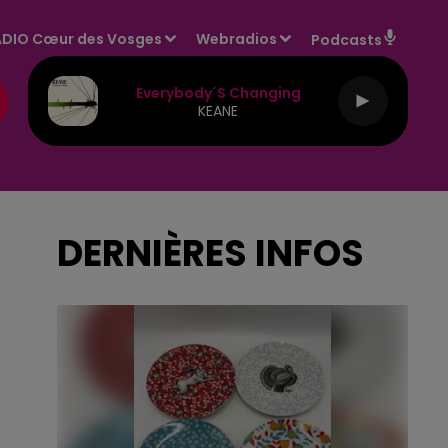
DIO Cœur des Vosges
Webradios
Podcasts
Everybody´s Changing
KEANE
DERNIÈRES INFOS