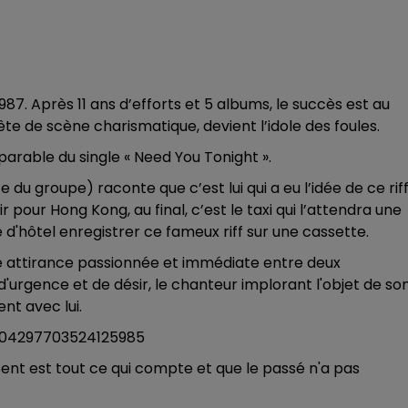
87. Après 11 ans d’efforts et 5 albums, le succès est au
e de scène charismatique, devient l’idole des foules.
arable du single « Need You Tonight ».
du groupe) raconte que c’est lui qui a eu l’idée de ce riff.
r pour Hong Kong, au final, c’est le taxi qui l’attendra une
d'hôtel enregistrer ce fameux riff sur une cassette.
ne attirance passionnée et immédiate entre deux
urgence et de désir, le chanteur implorant l'objet de so
nt avec lui.
304297703524125985
nt est tout ce qui compte et que le passé n'a pas