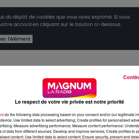
 du dépôt de cookies que vous avez exprimé. Si vous
 votre accord en cliquant sur le bouton ci-dessous.
her l'élément
Contin
Le respect de votre vie privée est notre priorité
ers
do the following data processing based on your consent and/or our legitimate int
device; Use limited data to select advertising; Create profiles for personalised adver
vertising; Measure advertising performance; Measure content performance; Unders
ns of data from different sources; Develop and improve services; Create profiles to 
alised content; Use limited data to select content; Ensure security, prevent and detect