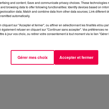
ertising and content; Save and communicate privacy choices. These technologies
and browsing data to offer following functionalities: Identify devices based on infor
eolocation data; Match and combine data from other data sources; Link different de
nsmitted automatically.
cliquant sur "Accepter et fermer", ou affiner en sélectionnant les finalités et/ou pa
 également refuser en cliquant sur "Continuer sans accepter". Vos préférences ne 
tre à jour vos choix, ou retirer votre consentement à tout moment via le lien "Gérer 
Gérer mes choix
Accepter et fermer