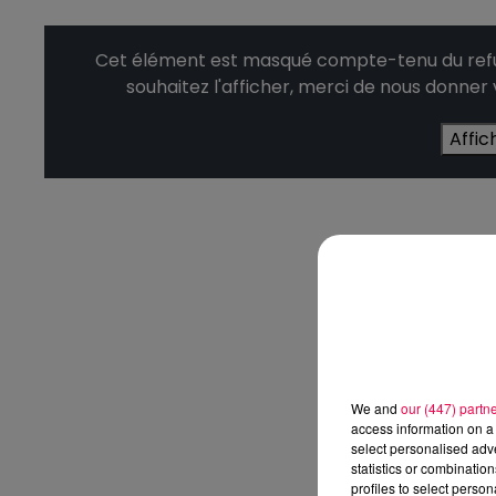
Cet élément est masqué compte-tenu du refus
souhaitez l'afficher, merci de nous donner
Affic
We and
our (447) partn
access information on a 
select personalised ad
statistics or combinatio
profiles to select person