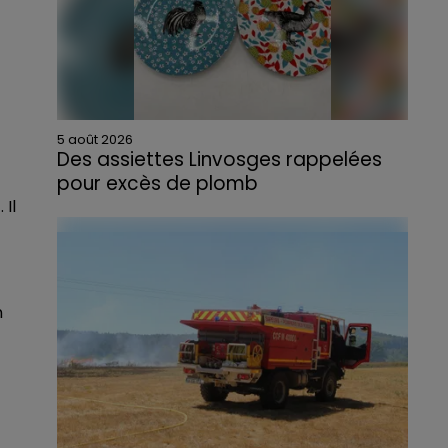
5 août 2026
Des assiettes Linvosges rappelées
pour excès de plomb
 Il
Du plomb a été détecté dans deux assiettes
en céramique vendues entre 2020 et 2022
par Linvosges.
n