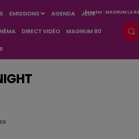
Écouter :
MAGNUM LA RA
S
EMISSIONS
AGENDA
JEUX
INÉMA
DIRECT VIDÉO
MAGNUM 80
R
NIGHT
IER