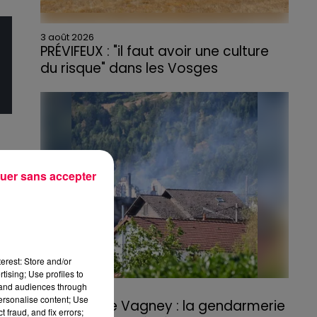
3 août 2026
PRÉVIFEUX : "il faut avoir une culture
du risque" dans les Vosges
uer sans accepter
erest: Store and/or
tising; Use profiles to
tand audiences through
3 août 2026
personalise content; Use
Incendie de Vagney : la gendarmerie
 fraud, and fix errors;