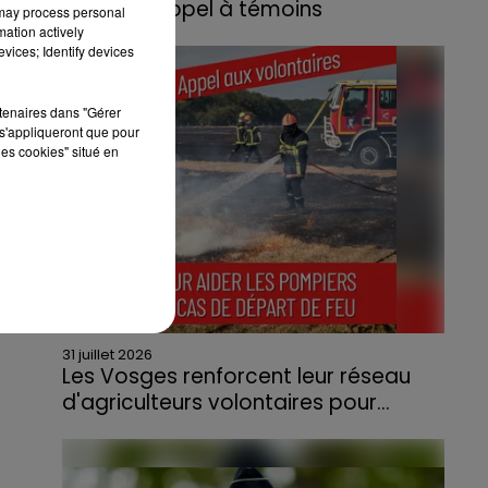
lance un appel à témoins
 may process personal
mation actively
Le feu, parti d'une haie avant de se propager
vices; Identify devices
au quartier résidentiel, avait détruit deux
habitations et contraint à l'évacuation d'une
rtenaires dans "Gérer
centaine de personnes.
s'appliqueront que pour
les cookies" situé en
31 juillet 2026
Les Vosges renforcent leur réseau
d'agriculteurs volontaires pour...
Face à la sécheresse et aux risques de
départs de feu, la Chambre d'agriculture
des Vosges a lancé un appel aux