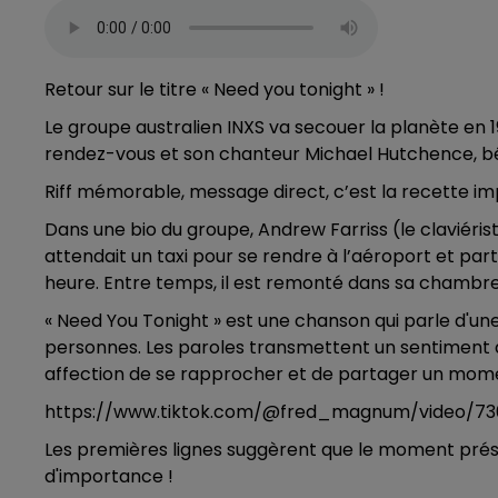
Retour sur le titre « Need you tonight » !
Le groupe australien INXS va secouer la planète en 19
rendez-vous et son chanteur Michael Hutchence, bêt
Riff mémorable, message direct, c’est la recette imp
Dans une bio du groupe, Andrew Farriss (le claviériste 
attendait un taxi pour se rendre à l’aéroport et parti
heure. Entre temps, il est remonté dans sa chambre 
« Need You Tonight » est une chanson qui parle d'u
personnes. Les paroles transmettent un sentiment d'
affection de se rapprocher et de partager un mome
https://www.tiktok.com/@fred_magnum/video/7
Les premières lignes suggèrent que le moment prése
d'importance !