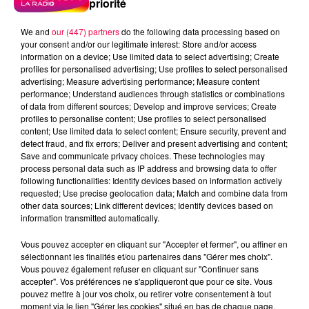
priorité
We and
our (447) partners
do the following data processing based on
5 août 2026
your consent and/or our legitimate interest: Store and/or access
Des assiettes Linvosges rappelées pour
information on a device; Use limited data to select advertising; Create
profiles for personalised advertising; Use profiles to select personalised
excès de plomb
advertising; Measure advertising performance; Measure content
Du plomb a été détecté dans deux assiettes en
performance; Understand audiences through statistics or combinations
céramique vendues entre 2020 et 2022 par Linvosges.
of data from different sources; Develop and improve services; Create
profiles to personalise content; Use profiles to select personalised
content; Use limited data to select content; Ensure security, prevent and
detect fraud, and fix errors; Deliver and present advertising and content;
Save and communicate privacy choices. These technologies may
process personal data such as IP address and browsing data to offer
following functionalities: Identify devices based on information actively
requested; Use precise geolocation data; Match and combine data from
other data sources; Link different devices; Identify devices based on
information transmitted automatically.
Vous pouvez accepter en cliquant sur "Accepter et fermer", ou affiner en
sélectionnant les finalités et/ou partenaires dans "Gérer mes choix".
Vous pouvez également refuser en cliquant sur "Continuer sans
accepter". Vos préférences ne s'appliqueront que pour ce site. Vous
pouvez mettre à jour vos choix, ou retirer votre consentement à tout
moment via le lien "Gérer les cookies" situé en bas de chaque page.