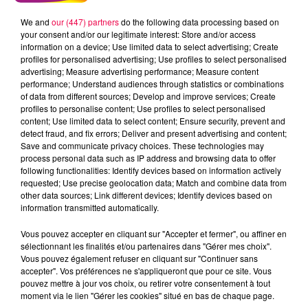
We and
our (447) partners
do the following data processing based on
5 août 2026
Des assiettes Linvosges rappelées pour
your consent and/or our legitimate interest: Store and/or access
information on a device; Use limited data to select advertising; Create
excès de plomb
profiles for personalised advertising; Use profiles to select personalised
Du plomb a été détecté dans deux assiettes en
advertising; Measure advertising performance; Measure content
performance; Understand audiences through statistics or combinations
céramique vendues entre 2020 et 2022 par Linvosges.
of data from different sources; Develop and improve services; Create
profiles to personalise content; Use profiles to select personalised
content; Use limited data to select content; Ensure security, prevent and
detect fraud, and fix errors; Deliver and present advertising and content;
Save and communicate privacy choices. These technologies may
process personal data such as IP address and browsing data to offer
following functionalities: Identify devices based on information actively
requested; Use precise geolocation data; Match and combine data from
other data sources; Link different devices; Identify devices based on
information transmitted automatically.
Vous pouvez accepter en cliquant sur "Accepter et fermer", ou affiner en
sélectionnant les finalités et/ou partenaires dans "Gérer mes choix".
Vous pouvez également refuser en cliquant sur "Continuer sans
accepter". Vos préférences ne s'appliqueront que pour ce site. Vous
pouvez mettre à jour vos choix, ou retirer votre consentement à tout
moment via le lien "Gérer les cookies" situé en bas de chaque page.
3 août 2026