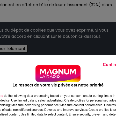
lacent en effet en tête de leur classement (32%) alors
 du dépôt de cookies que vous avez exprimé. Si vous
 votre accord en cliquant sur le bouton ci-dessous.
her l'élément
Contin
Le respect de votre vie privée est notre priorité
ers
do the following data processing based on your consent and/or our legitimate int
device; Use limited data to select advertising; Create profiles for personalised adver
vertising; Measure advertising performance; Measure content performance; Unders
ns of data from different sources; Develop and improve services; Create profiles to 
alised content; Use limited data to select content; Ensure security, prevent and detect