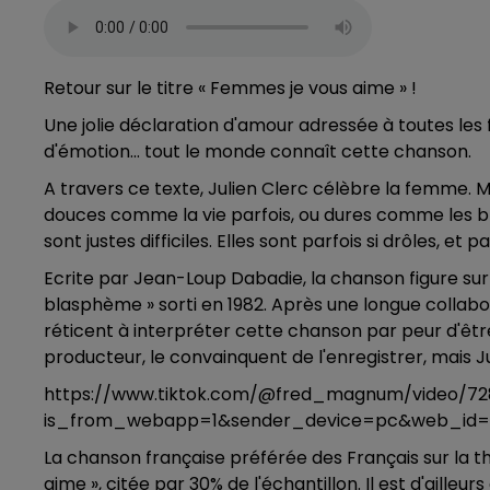
Retour sur le titre « Femmes je vous aime » !
Une jolie déclaration d'amour adressée à toutes les 
d'émotion... tout le monde connaît cette chanson.
A travers ce texte, Julien Clerc célèbre la femme. M
douces comme la vie parfois, ou dures comme les blessu
sont justes difficiles. Elles sont parfois si drôles, et p
Ecrite par Jean-Loup Dabadie, la chanson figure sur
blasphème » sorti en 1982. Après une longue collabor
réticent à interpréter cette chanson par peur d'être
producteur, le convainquent de l'enregistrer, mais 
https://www.tiktok.com/@fred_magnum/video/72
is_from_webapp=1&sender_device=pc&web_id=
La chanson française préférée des Français sur la 
aime », citée par 30% de l'échantillon. Il est d'aill