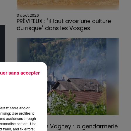
3 août 2026
PRÉVIFEUX : "il faut avoir une culture
du risque" dans les Vosges
uer sans accepter
erest: Store and/or
tising; Use profiles to
tand audiences through
3 août 2026
personalise content; Use
Incendie de Vagney : la gendarmerie
 fraud, and fix errors;