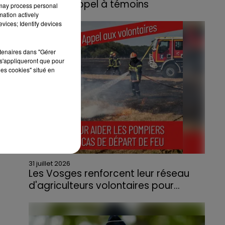
lance un appel à témoins
 may process personal
mation actively
Le feu, parti d'une haie avant de se propager
vices; Identify devices
au quartier résidentiel, avait détruit deux
habitations et contraint à l'évacuation d'une
rtenaires dans "Gérer
centaine de personnes.
s'appliqueront que pour
les cookies" situé en
31 juillet 2026
Les Vosges renforcent leur réseau
d'agriculteurs volontaires pour...
Face à la sécheresse et aux risques de
départs de feu, la Chambre d'agriculture
des Vosges a lancé un appel aux