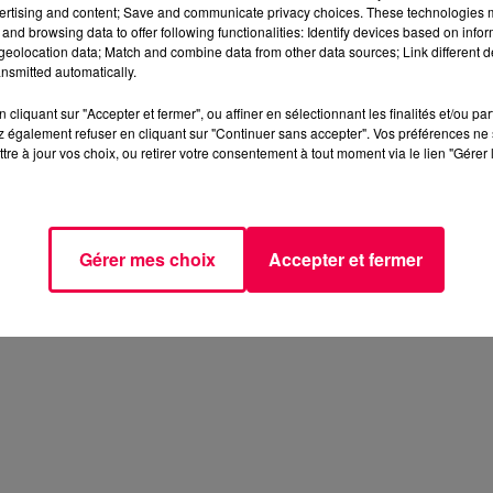
ertising and content; Save and communicate privacy choices. These technologies
and browsing data to offer following functionalities: Identify devices based on infor
eolocation data; Match and combine data from other data sources; Link different de
nsmitted automatically.
cliquant sur "Accepter et fermer", ou affiner en sélectionnant les finalités et/ou pa
 également refuser en cliquant sur "Continuer sans accepter". Vos préférences ne 
tre à jour vos choix, ou retirer votre consentement à tout moment via le lien "Gérer 
Gérer mes choix
Accepter et fermer