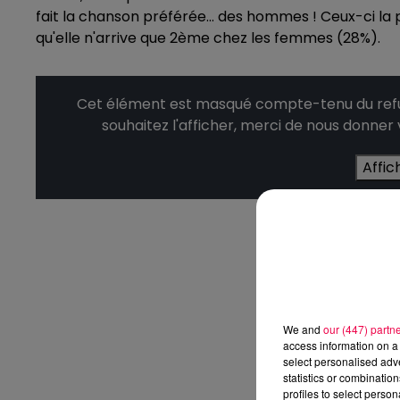
fait la chanson préférée… des hommes ! Ceux-ci la p
qu'elle n'arrive que 2ème chez les femmes (28%).
Cet élément est masqué compte-tenu du refus
souhaitez l'afficher, merci de nous donner
Affic
We and
our (447) partn
access information on a 
select personalised ad
statistics or combinatio
profiles to select person