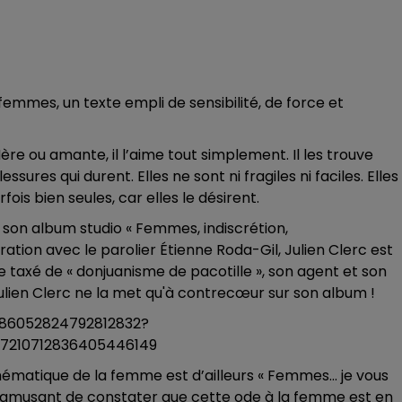
femmes, un texte empli de sensibilité, de force et
ère ou amante, il l’aime tout simplement. Il les trouve
res qui durent. Elles ne sont ni fragiles ni faciles. Elles
arfois bien seules, car elles le désirent.
 son album studio « Femmes, indiscrétion,
ation avec le parolier Étienne Roda-Gil, Julien Clerc est
 taxé de « donjuanisme de pacotille », son agent et son
Julien Clerc ne la met qu'à contrecœur sur son album !
86052824792812832?
7210712836405446149
thématique de la femme est d’ailleurs « Femmes… je vous
eurs amusant de constater que cette ode à la femme est en