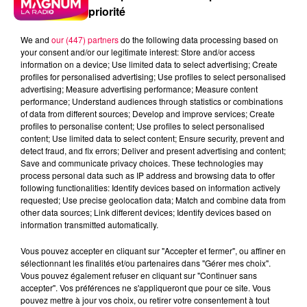
priorité
We and
our (447) partners
do the following data processing based on
your consent and/or our legitimate interest: Store and/or access
5 août 2026
information on a device; Use limited data to select advertising; Create
Des assiettes Linvosges rappelées pour
profiles for personalised advertising; Use profiles to select personalised
excès de plomb
advertising; Measure advertising performance; Measure content
performance; Understand audiences through statistics or combinations
Du plomb a été détecté dans deux assiettes en
of data from different sources; Develop and improve services; Create
céramique vendues entre 2020 et 2022 par Linvosges.
profiles to personalise content; Use profiles to select personalised
content; Use limited data to select content; Ensure security, prevent and
detect fraud, and fix errors; Deliver and present advertising and content;
Save and communicate privacy choices. These technologies may
process personal data such as IP address and browsing data to offer
following functionalities: Identify devices based on information actively
requested; Use precise geolocation data; Match and combine data from
other data sources; Link different devices; Identify devices based on
information transmitted automatically.
Vous pouvez accepter en cliquant sur "Accepter et fermer", ou affiner en
sélectionnant les finalités et/ou partenaires dans "Gérer mes choix".
Vous pouvez également refuser en cliquant sur "Continuer sans
accepter". Vos préférences ne s'appliqueront que pour ce site. Vous
pouvez mettre à jour vos choix, ou retirer votre consentement à tout