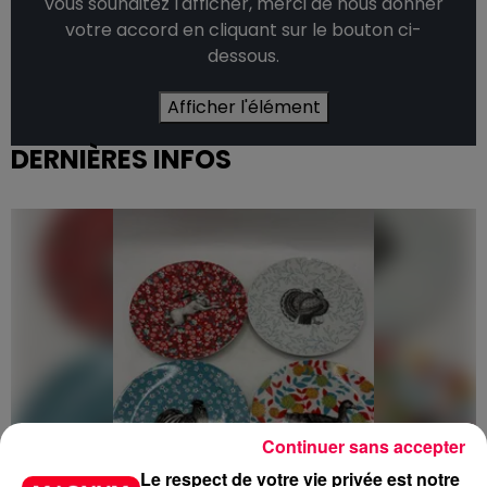
vous souhaitez l'afficher, merci de nous donner
votre accord en cliquant sur le bouton ci-
dessous.
Afficher l'élément
DERNIÈRES INFOS
Continuer sans accepter
Le respect de votre vie privée est notre