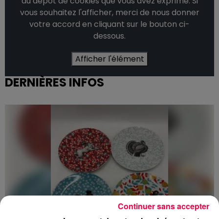
du dépôt de cookies que vous avez exprimé. Si
vous souhaitez l'afficher, merci de nous donner
votre accord en cliquant sur le bouton ci-
dessous.
Afficher l'élément
DERNIÈRES INFOS
Continuer sans accepter