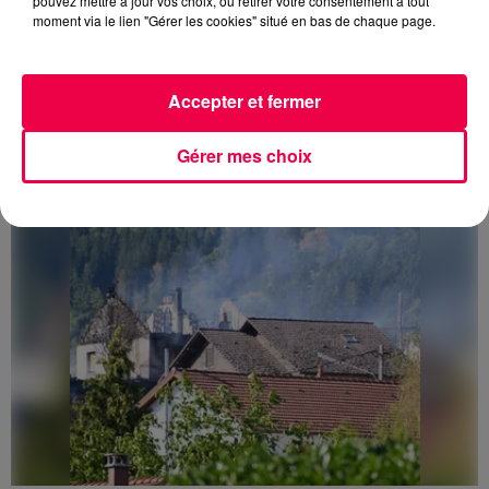
pouvez mettre à jour vos choix, ou retirer votre consentement à tout
moment via le lien "Gérer les cookies" situé en bas de chaque page.
3 août 2026
PRÉVIFEUX : "il faut avoir une culture du risque"
Accepter et fermer
dans les Vosges
Gérer mes choix