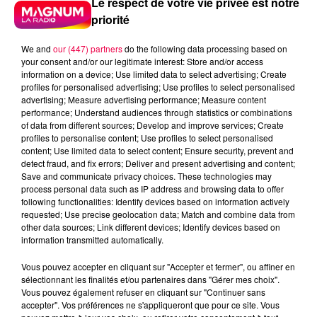
Le respect de votre vie privée est notre
priorité
We and
our (447) partners
do the following data processing based on
your consent and/or our legitimate interest: Store and/or access
information on a device; Use limited data to select advertising; Create
5 août 2026
Des assiettes Linvosges rappelées pour
profiles for personalised advertising; Use profiles to select personalised
advertising; Measure advertising performance; Measure content
excès de plomb
performance; Understand audiences through statistics or combinations
Du plomb a été détecté dans deux assiettes en
of data from different sources; Develop and improve services; Create
profiles to personalise content; Use profiles to select personalised
céramique vendues entre 2020 et 2022 par Linvosges.
content; Use limited data to select content; Ensure security, prevent and
detect fraud, and fix errors; Deliver and present advertising and content;
Save and communicate privacy choices. These technologies may
process personal data such as IP address and browsing data to offer
following functionalities: Identify devices based on information actively
requested; Use precise geolocation data; Match and combine data from
other data sources; Link different devices; Identify devices based on
information transmitted automatically.
Vous pouvez accepter en cliquant sur "Accepter et fermer", ou affiner en
sélectionnant les finalités et/ou partenaires dans "Gérer mes choix".
Vous pouvez également refuser en cliquant sur "Continuer sans
accepter". Vos préférences ne s'appliqueront que pour ce site. Vous