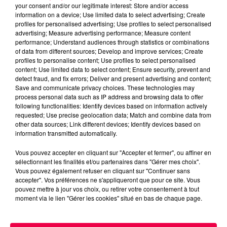
your consent and/or our legitimate interest: Store and/or access
Du plomb a été détecté dans deux assiettes en
information on a device; Use limited data to select advertising; Create
céramique vendues entre 2020 et 2022 par Linvosges.
profiles for personalised advertising; Use profiles to select personalised
advertising; Measure advertising performance; Measure content
performance; Understand audiences through statistics or combinations
of data from different sources; Develop and improve services; Create
profiles to personalise content; Use profiles to select personalised
content; Use limited data to select content; Ensure security, prevent and
detect fraud, and fix errors; Deliver and present advertising and content;
Save and communicate privacy choices. These technologies may
process personal data such as IP address and browsing data to offer
following functionalities: Identify devices based on information actively
requested; Use precise geolocation data; Match and combine data from
other data sources; Link different devices; Identify devices based on
information transmitted automatically.
Vous pouvez accepter en cliquant sur "Accepter et fermer", ou affiner en
sélectionnant les finalités et/ou partenaires dans "Gérer mes choix".
Vous pouvez également refuser en cliquant sur "Continuer sans
accepter". Vos préférences ne s'appliqueront que pour ce site. Vous
3 août 2026
pouvez mettre à jour vos choix, ou retirer votre consentement à tout
PRÉVIFEUX : "il faut avoir une culture du risque"
moment via le lien "Gérer les cookies" situé en bas de chaque page.
dans les Vosges