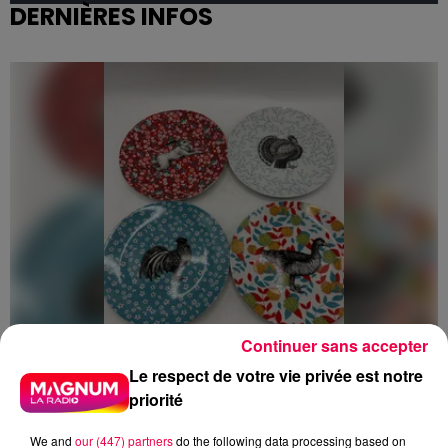
DERNIÈRES INFOS
Continuer sans accepter
Le respect de votre vie privée est notre
priorité
5 août 2026
Des assiettes Linvosges rappelées pour
We and
our (447) partners
do the following data processing based on
excès de plomb