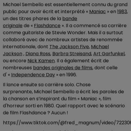
Michael Sembello est essentiellement connu du grand
public pour avoir écrit et interprété «
Maniac
» en
1983
,
un des titres phares de la
bande
originale
de «
Flashdance
». Il a commencé sa carrière
comme guitariste de Stevie Wonder. Mais il a surtout
collaboré avec de nombreux artistes de renommée
internationale, dont
The Jackson Five
,
Michael
Jackson
,
Diana Ross
,
Barbra Streisand
,
Art Garfunkel
,
ou encore
Nick Kamen
. Il a également écrit de
nombreuses
bandes originales de films
, dont celle
d' «
Independence Day
» en 1996.
Il lance ensuite sa carrière solo. Chose
surprenante, Michael Sembello a écrit les paroles de
la chanson en s’inspirant du film « Maniac », film
d'horreur sorti en 1980. Quel rapport avec le scénario
de film Flashdance ? Aucun !
https://www.tiktok.com/@fred_magnum/video/72230