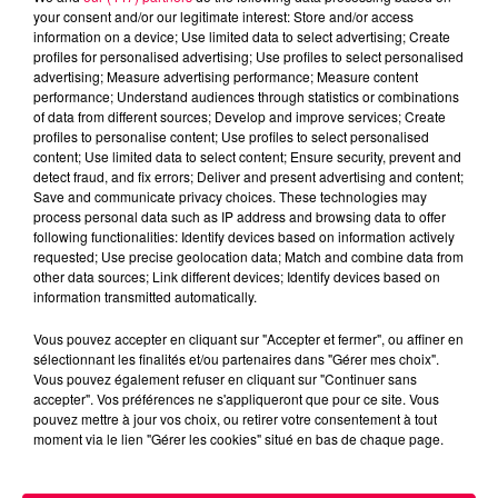
excès de plomb
your consent and/or our legitimate interest: Store and/or access
Du plomb a été détecté dans deux assiettes en
information on a device; Use limited data to select advertising; Create
profiles for personalised advertising; Use profiles to select personalised
céramique vendues entre 2020 et 2022 par Linvosges.
advertising; Measure advertising performance; Measure content
performance; Understand audiences through statistics or combinations
of data from different sources; Develop and improve services; Create
profiles to personalise content; Use profiles to select personalised
content; Use limited data to select content; Ensure security, prevent and
detect fraud, and fix errors; Deliver and present advertising and content;
Save and communicate privacy choices. These technologies may
process personal data such as IP address and browsing data to offer
following functionalities: Identify devices based on information actively
requested; Use precise geolocation data; Match and combine data from
other data sources; Link different devices; Identify devices based on
information transmitted automatically.
Vous pouvez accepter en cliquant sur "Accepter et fermer", ou affiner en
sélectionnant les finalités et/ou partenaires dans "Gérer mes choix".
Vous pouvez également refuser en cliquant sur "Continuer sans
accepter". Vos préférences ne s'appliqueront que pour ce site. Vous
3 août 2026
pouvez mettre à jour vos choix, ou retirer votre consentement à tout
PRÉVIFEUX : "il faut avoir une culture du risque"
moment via le lien "Gérer les cookies" situé en bas de chaque page.
dans les Vosges