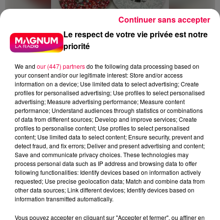
Continuer sans accepter
Le respect de votre vie privée est notre
priorité
We and
our (447) partners
do the following data processing based on
your consent and/or our legitimate interest: Store and/or access
information on a device; Use limited data to select advertising; Create
profiles for personalised advertising; Use profiles to select personalised
advertising; Measure advertising performance; Measure content
performance; Understand audiences through statistics or combinations
5 août 2026
of data from different sources; Develop and improve services; Create
Des assiettes Linvosges rappelées pour
profiles to personalise content; Use profiles to select personalised
excès de plomb
content; Use limited data to select content; Ensure security, prevent and
detect fraud, and fix errors; Deliver and present advertising and content;
Du plomb a été détecté dans deux assiettes en
Save and communicate privacy choices. These technologies may
céramique vendues entre 2020 et 2022 par Linvosges.
process personal data such as IP address and browsing data to offer
following functionalities: Identify devices based on information actively
requested; Use precise geolocation data; Match and combine data from
other data sources; Link different devices; Identify devices based on
information transmitted automatically.
Vous pouvez accepter en cliquant sur "Accepter et fermer", ou affiner en