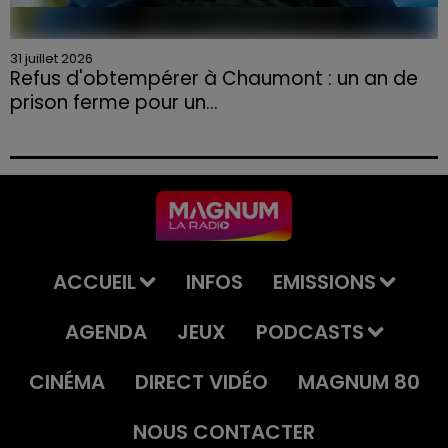
31 juillet 2026
Refus d'obtempérer à Chaumont : un an de
prison ferme pour un...
Le tribunal a également prononcé l'annulation de son
permis et la confiscation de son véhicule.
ACCUEIL
INFOS
EMISSIONS
AGENDA
JEUX
PODCASTS
CINÉMA
DIRECT VIDÉO
MAGNUM 80
NOUS CONTACTER