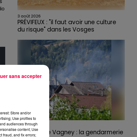
s
io
3 août 2026
PRÉVIFEUX : "il faut avoir une culture
du risque" dans les Vosges
uer sans accepter
erest: Store and/or
tising; Use profiles to
tand audiences through
3 août 2026
personalise content; Use
Incendie de Vagney : la gendarmerie
 fraud, and fix errors;