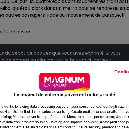
et 2005. Ce jour-là, quatre explosions touchent les transport
 Mika, qui était alors dans un métro pour se rendre au stud
les autres passagers. Face au mouvement de panique, il
 cette chanson.
 du dépôt de cookies que vous avez exprimé. Si vous
 votre accord en cliquant sur le bouton ci-dessous.
Contin
her l'élément
Le respect de votre vie privée est notre priorité
ers
do the following data processing based on your consent and/or our legitimate int
device; Use limited data to select advertising; Create profiles for personalised adver
vertising; Measure advertising performance; Measure content performance; Unders
ns of data from different sources; Develop and improve services; Create profiles to 
alised content; Use limited data to select content; Ensure security, prevent and detect