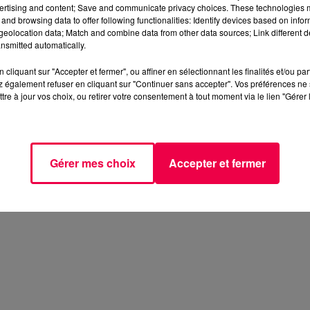
ertising and content; Save and communicate privacy choices. These technologies
and browsing data to offer following functionalities: Identify devices based on infor
eolocation data; Match and combine data from other data sources; Link different de
nsmitted automatically.
cliquant sur "Accepter et fermer", ou affiner en sélectionnant les finalités et/ou pa
 également refuser en cliquant sur "Continuer sans accepter". Vos préférences ne 
tre à jour vos choix, ou retirer votre consentement à tout moment via le lien "Gérer 
Gérer mes choix
Accepter et fermer