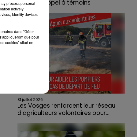
lance un appel à témoins
 may process personal
mation actively
Le feu, parti d'une haie avant de se propager
vices; Identify devices
au quartier résidentiel, avait détruit deux
habitations et contraint à l'évacuation d'une
rtenaires dans "Gérer
centaine de personnes.
s'appliqueront que pour
les cookies" situé en
31 juillet 2026
Les Vosges renforcent leur réseau
d'agriculteurs volontaires pour...
Face à la sécheresse et aux risques de
départs de feu, la Chambre d'agriculture
des Vosges a lancé un appel aux