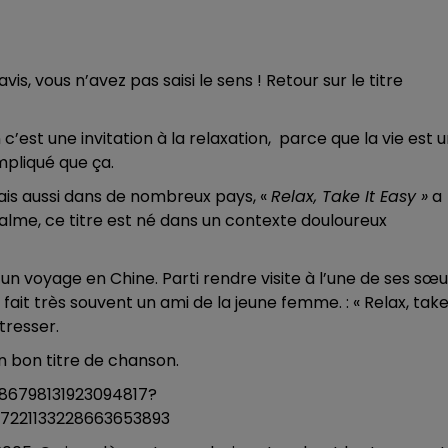
s, vous n’avez pas saisi le sens ! Retour sur le titre
c’est une invitation à la relaxation, parce que la vie est 
mpliqué que ça.
ais aussi dans de nombreux pays, «
Relax, Take It Easy »
a
calme, ce titre est né dans un contexte douloureux
’un voyage en Chine. Parti rendre visite à l’une de ses sœu
fait très souvent un ami de la jeune femme. : « Relax, take 
tresser.
n bon titre de chanson.
86798131923094817?
221133228663653893