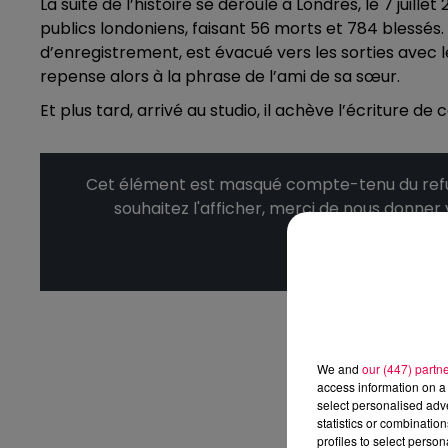
La suite de l’histoire se déroule à Londres, le 7 juill
publics londoniens, faisant 56 morts et 784 blessés.
d’enregistrement, est évacué vers les sorties avec 
repense alors à la phrase de l’ami de sa sœur.
Et plus tard, arrivé au studio, il achève l’écriture de
Cet élément est masqué compte-tenu du refus
souhaitez l'afficher, merci de nous donner
Affic
We and
our (447) partn
access information on a 
select personalised ad
statistics or combinatio
profiles to select person