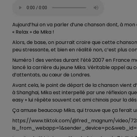
Aujourd’hui on va parler d’une chanson dont, à mon avi
« Relax » de Mika !
Alors, de base, on pourrait croire que cette chanson 
peu stressante, et bien en réalité non, c’est plus co
Numéro 1 des ventes durant l’été 2007 en France m
lancé la carrière du jeune Mika. Véritable appel au 
d’attentats, au cœur de Londres.
Avant cela, le point de départ de la chanson vient d
à Shanghai, Mika est interpellé par une réflexion que 
easy » lui répète souvent cet ami chinois pour la dés
Ça amuse beaucoup Mika, qui trouve que ça ferait u
https://www.tiktok.com/@fred_magnum/video/72
is_from_webapp=1&sender_device=pc&web_id=7