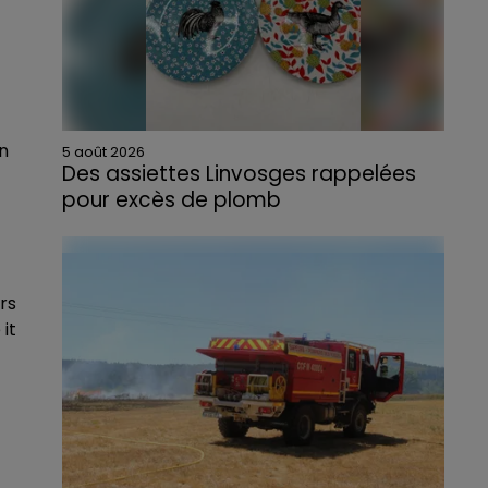
un
5 août 2026
Des assiettes Linvosges rappelées
pour excès de plomb
Du plomb a été détecté dans deux assiettes
en céramique vendues entre 2020 et 2022
par Linvosges.
rs
it