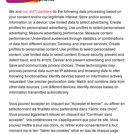
We and
our (447) partners
do the following data processing based on
5 août 2026
your consent and/or our legitimate interest: Store and/or access
Des assiettes Linvosges rappelées pour
information on a device; Use limited data to select advertising; Create
excès de plomb
profiles for personalised advertising; Use profiles to select personalised
advertising; Measure advertising performance; Measure content
Du plomb a été détecté dans deux assiettes en
performance; Understand audiences through statistics or combinations
céramique vendues entre 2020 et 2022 par Linvosges.
of data from different sources; Develop and improve services; Create
profiles to personalise content; Use profiles to select personalised
content; Use limited data to select content; Ensure security, prevent and
detect fraud, and fix errors; Deliver and present advertising and content;
Save and communicate privacy choices. These technologies may
process personal data such as IP address and browsing data to offer
following functionalities: Identify devices based on information actively
requested; Use precise geolocation data; Match and combine data from
other data sources; Link different devices; Identify devices based on
information transmitted automatically.
Vous pouvez accepter en cliquant sur "Accepter et fermer", ou affiner en
sélectionnant les finalités et/ou partenaires dans "Gérer mes choix".
Vous pouvez également refuser en cliquant sur "Continuer sans
accepter". Vos préférences ne s'appliqueront que pour ce site. Vous
pouvez mettre à jour vos choix, ou retirer votre consentement à tout
moment via le lien "Gérer les cookies" situé en bas de chaque page.
3 août 2026