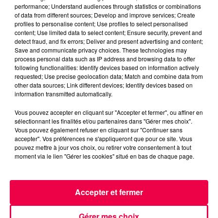
performance; Understand audiences through statistics or combinations
of data from different sources; Develop and improve services; Create
profiles to personalise content; Use profiles to select personalised
content; Use limited data to select content; Ensure security, prevent and
detect fraud, and fix errors; Deliver and present advertising and content;
Save and communicate privacy choices. These technologies may
process personal data such as IP address and browsing data to offer
following functionalities: Identify devices based on information actively
requested; Use precise geolocation data; Match and combine data from
other data sources; Link different devices; Identify devices based on
information transmitted automatically.
3 août 2026
Vous pouvez accepter en cliquant sur "Accepter et fermer", ou affiner en
PRÉVIFEUX : "il faut avoir une culture du risque"
sélectionnant les finalités et/ou partenaires dans "Gérer mes choix".
dans les Vosges
Vous pouvez également refuser en cliquant sur "Continuer sans
accepter". Vos préférences ne s'appliqueront que pour ce site. Vous
pouvez mettre à jour vos choix, ou retirer votre consentement à tout
moment via le lien "Gérer les cookies" situé en bas de chaque page.
Accepter et fermer
Gérer mes choix