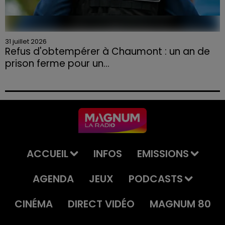
31 juillet 2026
Refus d'obtempérer à Chaumont : un an de
prison ferme pour un...
Le tribunal a également prononcé l'annulation de son
permis et la confiscation de son véhicule.
ACCUEIL
INFOS
EMISSIONS
AGENDA
JEUX
PODCASTS
CINÉMA
DIRECT VIDÉO
MAGNUM 80