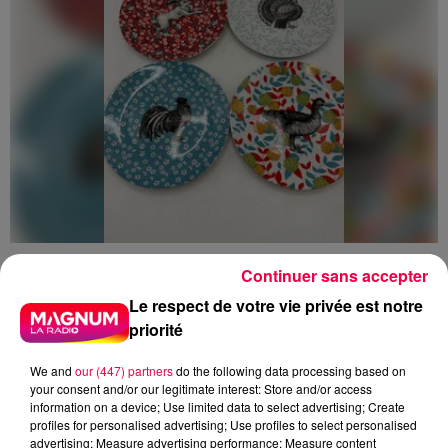
5 août 2026
Continuer sans accepter
Des assiettes Linvosges rappelées pour
excès de plomb
Le respect de votre vie privée est notre
priorité
Du plomb a été détecté dans deux assiettes en
céramique vendues entre 2020 et 2022 par Linvosges.
We and
our (447) partners
do the following data processing based on
your consent and/or our legitimate interest: Store and/or access
information on a device; Use limited data to select advertising; Create
profiles for personalised advertising; Use profiles to select personalised
advertising; Measure advertising performance; Measure content