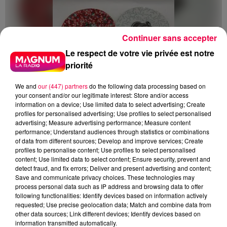
Continuer sans accepter
Le respect de votre vie privée est notre
priorité
We and
our (447) partners
do the following data processing based on
your consent and/or our legitimate interest: Store and/or access
information on a device; Use limited data to select advertising; Create
profiles for personalised advertising; Use profiles to select personalised
advertising; Measure advertising performance; Measure content
performance; Understand audiences through statistics or combinations
of data from different sources; Develop and improve services; Create
profiles to personalise content; Use profiles to select personalised
5 août 2026
content; Use limited data to select content; Ensure security, prevent and
Des assiettes Linvosges rappelées pour
detect fraud, and fix errors; Deliver and present advertising and content;
excès de plomb
Save and communicate privacy choices. These technologies may
process personal data such as IP address and browsing data to offer
Du plomb a été détecté dans deux assiettes en
following functionalities: Identify devices based on information actively
céramique vendues entre 2020 et 2022 par Linvosges.
requested; Use precise geolocation data; Match and combine data from
other data sources; Link different devices; Identify devices based on
information transmitted automatically.