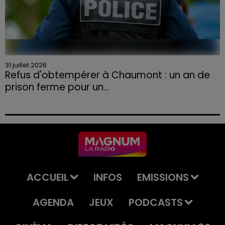
31 juillet 2026
Refus d'obtempérer à Chaumont : un an de
prison ferme pour un...
Le tribunal a également prononcé l'annulation de son
permis et la confiscation de son véhicule.
ACCUEIL
INFOS
EMISSIONS
AGENDA
JEUX
PODCASTS