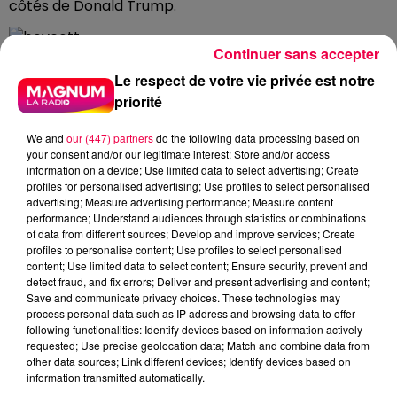
côtés de Donald Trump.
Continuer sans accepter
La valorisation en bourse de Tesla a connu une forte
baisse en quelques semaines après des appels au
Le respect de votre vie privée est notre
boycott
priorité
"
Les marques américaines sont fragiles car cotées
We and
our (447) partners
do the following data processing based on
en bourse. Une baisse des ventes envoie un signal
your consent and/or our legitimate interest: Store and/or access
information on a device; Use limited data to select advertising; Create
immédiat aux investisseurs. Et les fonds de pension
profiles for personalised advertising; Use profiles to select personalised
américain, qui soutiennent ces entreprises, détestent
advertising; Measure advertising performance; Measure content
l'instabilité
", analyse-t-il.
performance; Understand audiences through statistics or combinations
of data from different sources; Develop and improve services; Create
Il insiste aussi sur la facilité du boycott : "
On n'est pas
profiles to personalise content; Use profiles to select personalised
obligé d'acheter du whisky américain quand on a du
content; Use limited data to select content; Ensure security, prevent and
detect fraud, and fix errors; Deliver and present advertising and content;
whisky français. Pareil pour les shampoings.
"
Save and communicate privacy choices. These technologies may
process personal data such as IP address and browsing data to offer
Au-delà de l'aspect commercial, la sortie de Bertrand
following functionalities: Identify devices based on information actively
Pancher révèle un malaise plus profond quant au rôle
requested; Use precise geolocation data; Match and combine data from
et à la puissance politique de l'Union européenne.
other data sources; Link different devices; Identify devices based on
information transmitted automatically.
Selon lui, cet épisode démontre une nouvelle fois que