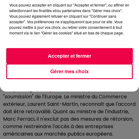
l'Europe, malgré sa puissance économique, reste un
Vous pouvez accepter en cliquant sur "Accepter et fermer", ou affiner en
"
nain politique
".
sélectionnant les finalités et/ou partenaires dans "Gérer mes choix".
Vous pouvez également refuser en cliquant sur "Continuer sans
Bertrand Pancher plaide d'ailleurs pour une Europe
accepter". Vos préférences ne s'appliqueront que pour ce site. Vous
plus fédérale, plus démocratique, et capable de
pouvez mettre à jour vos choix, ou retirer votre consentement à tout
moment via le lien "Gérer les cookies" situé en bas de chaque page.
défendre ses intérêts stratégiques sur la scène
internationale.
UN SOUTIEN MITIGÉ AU SEIN DE LA
Accepter et fermer
CLASSE POLITIQUE FRANÇAISE
Gérer mes choix
Si les réactions officielles françaises sont prudentes,
plusieurs voix s'élèvent pour demander un
rééquilibrage.
François Bayrou
évoque une
"
soumission
" de l'Europe. Le ministre du Commerce
extérieur, Laurent Saint-Martin, reconnaît que l'accord
doit être retravaillé. Quant au ministre de l'Industrie,
Marc Ferraci, il n'exclut pas des mesures de rétorsion,
comme restreindre l'accès à des entreprises
américaines aux marchés publics européens.