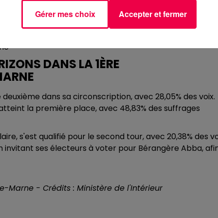
Gérer mes choix
Accepter et fermer
che
IZONS DANS LA 1ÈRE
MARNE
 deuxième dans sa circonscription, avec 28,05% des voix.
tteint la première place, avec 48,83% des suffrages
e, s'est qualifié pour le second tour, avec 20,38% des vo
 en invitant ses électeurs à voter pour Bérangère Abba, afi
-Marne - Crédits : Ministère de l'Intérieur