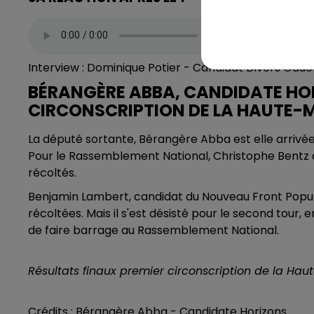
Interview : Dominique Potier - Candidat Divers Gau
BÉRANGÈRE ABBA, CANDIDATE HOR
CIRCONSCRIPTION DE LA HAUTE-
La député sortante, Bérangère Abba est elle arrivée
Pour le Rassemblement National, Christophe Bentz a
récoltés.
Benjamin Lambert, candidat du Nouveau Front Populair
récoltées. Mais il s'est désisté pour le second tour,
de faire barrage au Rassemblement National.
Résultats finaux premier circonscription de la Haute
Crédits : Bérangère Abba - Candidate Horizons