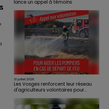
lance un appel à témoins
NS
Le feu, parti d'une haie avant de se propager
au quartier résidentiel, avait détruit deux
habitations et contraint à l'évacuation d'une
e
centaine de personnes.
d
31 juillet 2026
Les Vosges renforcent leur réseau
d'agriculteurs volontaires pour...
Face à la sécheresse et aux risques de
départs de feu, la Chambre d'agriculture
des Vosges a lancé un appel aux