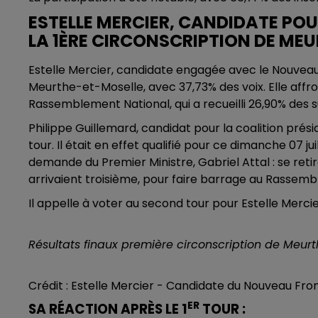
ESTELLE MERCIER, CANDIDATE PO
LA 1ÈRE CIRCONSCRIPTION DE ME
Estelle Mercier, candidate engagée avec le Nouveau 
Meurthe-et-Moselle, avec 37,73% des voix. Elle affr
Rassemblement National, qui a recueilli 26,90% des s
Philippe Guillemard, candidat pour la coalition prés
tour. Il était en effet qualifié pour ce dimanche 07 juill
demande du Premier Ministre, Gabriel Attal : se reti
arrivaient troisième, pour faire barrage au Rassemb
Il appelle à voter au second tour pour Estelle Merci
Résultats finaux première circonscription de Meurth
Crédit : Estelle Mercier - Candidate du Nouveau Fro
ER
SA RÉACTION APRÈS LE 1
TOUR :