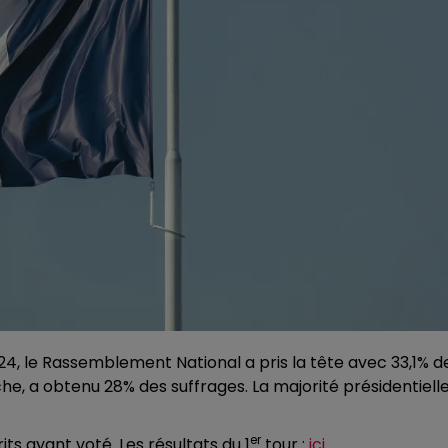
024, le Rassemblement National a pris la tête avec 33,1% d
che, a obtenu 28% des suffrages. La majorité présidentielle
er
its ayant voté. Les résultats du 1
tour :
ici.