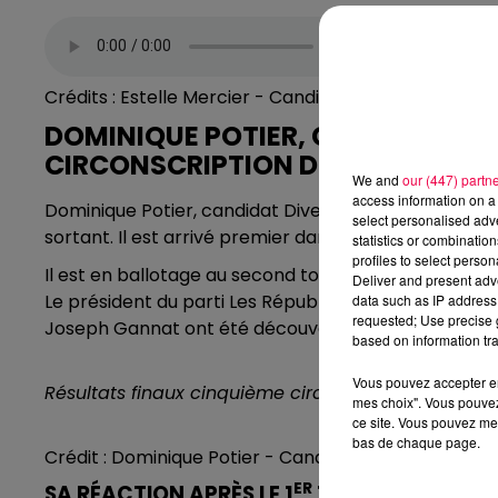
Crédits : Estelle Mercier - Candidate du Nouveau Fr
DOMINIQUE POTIER, CANDIDAT DI
CIRCONSCRIPTION DE MEURTHE-E
We and
our (447) partn
access information on a 
Dominique Potier, candidat Divers Gauche dans la 5
select personalised ad
sortant. Il est arrivé premier dans sa circonscripti
statistics or combinatio
profiles to select person
Il est en ballotage au second tour avec Louis-Joseph
Deliver and present adv
Le président du parti Les Républicains a retiré son 
data such as IP address 
requested; Use precise g
Joseph Gannat ont été découverts sur les réseaux s
based on information tra
Vous pouvez accepter en 
Résultats finaux cinquième circonscription de Meurt
mes choix". Vous pouvez
ce site. Vous pouvez met
bas de chaque page.
Crédit : Dominique Potier - Candidat Divers Gauche
ER
SA RÉACTION APRÈS LE 1
TOUR :