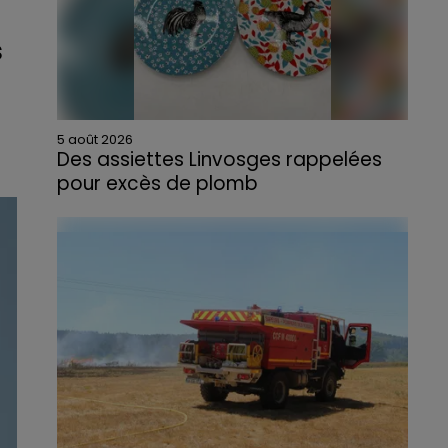
s
5 août 2026
Des assiettes Linvosges rappelées
pour excès de plomb
Du plomb a été détecté dans deux assiettes
en céramique vendues entre 2020 et 2022
par Linvosges.