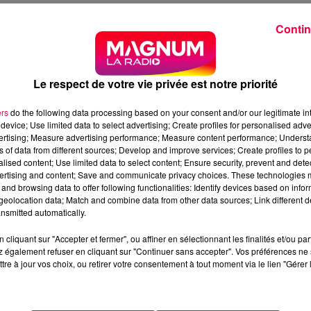
Contin
ont Populaire
VERS GAUCHE POUR LA 5ÈME
Le respect de votre vie privée est notre priorité
T-MOSELLE
ers
do the following data processing based on your consent and/or our legitimate int
device; Use limited data to select advertising; Create profiles for personalised adver
ème
circonscription de Meurthe-et-Moselle, est le député
vertising; Measure advertising performance; Measure content performance; Unders
on au premier tour, avec 43,47% des suffrages.
ns of data from different sources; Develop and improve services; Create profiles to 
alised content; Use limited data to select content; Ensure security, prevent and detect
 Pécher/Gannat, candidat qui était soutenu par Éric Ciott
ertising and content; Save and communicate privacy choices. These technologies
soutien, après que des propos antisémites tenus par Louis-
and browsing data to offer following functionalities: Identify devices based on infor
eolocation data; Match and combine data from other data sources; Link different de
ociaux.
nsmitted automatically.
cliquant sur "Accepter et fermer", ou affiner en sélectionnant les finalités et/ou pa
he-et-Moselle - Crédits ; Ministère de l'Intérieur
 également refuser en cliquant sur "Continuer sans accepter". Vos préférences ne 
tre à jour vos choix, ou retirer votre consentement à tout moment via le lien "Gérer 