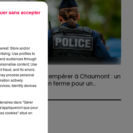
agriculteurs volontaires pour venir en aide...
uer sans accepter
erest: Store and/or
tising; Use profiles to
tand audiences through
personalise content; Use
 fraud, and fix errors;
31 juillet 2026
i.
 may process personal
Refus d'obtempérer à Chaumont : un
mation actively
an de prison ferme pour un...
vices; Identify devices
Le tribunal a également prononcé
l'annulation de son permis et la confiscation
rtenaires dans "Gérer
de son véhicule.
s'appliqueront que pour
les cookies" situé en