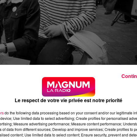
Contin
Le respect de votre vie privée est notre priorité
 le journal télévisé, de TF1 et France 2. Il a rappelé
ers
do the following data processing based on your consent and/or our legitimate int
 millions en 2030 « il n’y avait pas 36 solutions pour
device; Use limited data to select advertising; Create profiles for personalised adver
vertising; Measure advertising performance; Measure content performance; Unders
ns of data from different sources; Develop and improve services; Create profiles to 
 vigueur d’ici la fin de l’année.
alised content; Use limited data to select content; Ensure security, prevent and detect