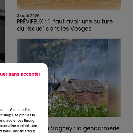
3 août 2026
PRÉVIFEUX : "il faut avoir une culture
du risque" dans les Vosges
uer sans accepter
erest: Store and/or
tising; Use profiles to
tand audiences through
3 août 2026
personalise content; Use
Incendie de Vagney : la gendarmerie
 fraud, and fix errors;