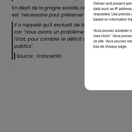
Deliver and present adv
En dépit de la grogne sociale, cette réforme doit
"en
data such as IP address 
requested; Use precise g
est
"nécessaire pour préserver le système par répar
based on information tra
Il a rappelé qu'il excluait de baisser les pensions
Vous pouvez accepter en 
car
"nous avons un problème de pouvoir d'achat"
mes choix". Vous pouvez
l'Etat, pour combler le déficit du système des retr
ce site. Vous pouvez met
publics".
bas de chaque page.
Source : Franceinfo
.