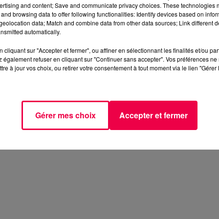
ertising and content; Save and communicate privacy choices. These technologies
trer en vigueur à la fin de l'année"
car selon lui, elle
and browsing data to offer following functionalities: Identify devices based on infor
eolocation data; Match and combine data from other data sources; Link different de
tition"
nsmitted automatically.
 des retraités ou d'augmenter les cotisations des actifs,
cliquant sur "Accepter et fermer", ou affiner en sélectionnant les finalités et/ou pa
.
Il a également écarté l'hypothèse d'utiliser le budget 
 également refuser en cliquant sur "Continuer sans accepter". Vos préférences ne 
aites. Cette manne doit servir à
"investir dans nos servic
tre à jour vos choix, ou retirer votre consentement à tout moment via le lien "Gérer 
Gérer mes choix
Accepter et fermer