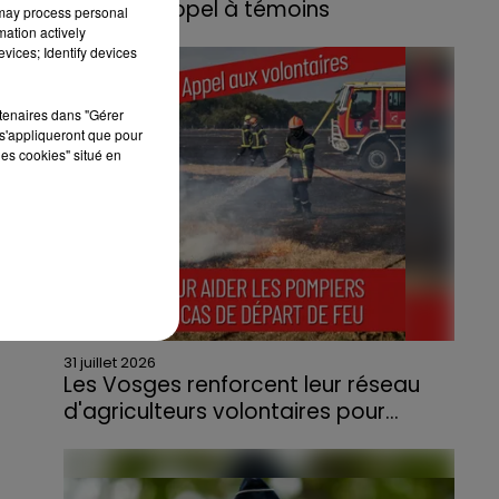
lance un appel à témoins
 may process personal
mation actively
Le feu, parti d'une haie avant de se propager
vices; Identify devices
au quartier résidentiel, avait détruit deux
habitations et contraint à l'évacuation d'une
rtenaires dans "Gérer
centaine de personnes.
s'appliqueront que pour
les cookies" situé en
ce
31 juillet 2026
Les Vosges renforcent leur réseau
d'agriculteurs volontaires pour...
Face à la sécheresse et aux risques de
départs de feu, la Chambre d'agriculture
des Vosges a lancé un appel aux