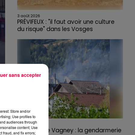
3 août 2026
PRÉVIFEUX : "il faut avoir une culture
du risque" dans les Vosges
uer sans accepter
erest: Store and/or
tising; Use profiles to
tand audiences through
3 août 2026
personalise content; Use
Incendie de Vagney : la gendarmerie
 fraud, and fix errors;