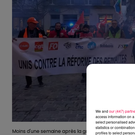
We and
our (447) partn
access information on a 
select personalised ad
statistics or combinatio
Moins d'une semaine après la grève du 11 mars, les 
profiles to select person