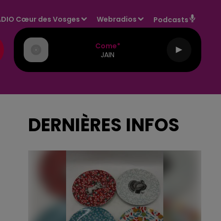
DIO Cœur des Vosges
Webradios
Podcasts
Come*
JAIN
DERNIÈRES INFOS