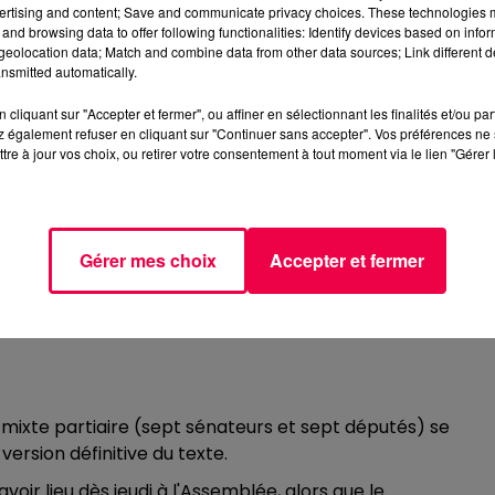
e dans une semaine décisive.
ertising and content; Save and communicate privacy choices. These technologies
and browsing data to offer following functionalities: Identify devices based on infor
se réfère au nombre de manifestants qui diminues de grève
eolocation data; Match and combine data from other data sources; Link different de
nsmitted automatically.
 qui appellent à ne pas relâcher la pression.
cliquant sur "Accepter et fermer", ou affiner en sélectionnant les finalités et/ou pa
 également refuser en cliquant sur "Continuer sans accepter". Vos préférences ne 
tre à jour vos choix, ou retirer votre consentement à tout moment via le lien "Gérer 
arne
-vous piscine Gagarine à 6h30) à partir de 7h ; présen
Gérer mes choix
Accepter et fermer
estation à 17h00 place de l’Hôtel de Ville
é
mixte partiaire (sept sénateurs et sept députés) se
ersion définitive du texte.
t avoir lieu dès jeudi à l'Assemblée, alors que le