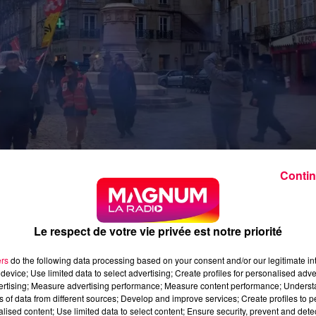
Contin
Le respect de votre vie privée est notre priorité
ers
do the following data processing based on your consent and/or our legitimate int
device; Use limited data to select advertising; Create profiles for personalised adver
vertising; Measure advertising performance; Measure content performance; Unders
ns of data from different sources; Develop and improve services; Create profiles to 
syndicats se mobilisent de nouveau ce mercredi 15 mars
alised content; Use limited data to select content; Ensure security, prevent and detect