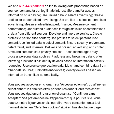
5 août 2026
We and
our (447) partners
do the following data processing based on
Des assiettes Linvosges rappelées pour
your consent and/or our legitimate interest: Store and/or access
excès de plomb
information on a device; Use limited data to select advertising; Create
profiles for personalised advertising; Use profiles to select personalised
Du plomb a été détecté dans deux assiettes en
advertising; Measure advertising performance; Measure content
céramique vendues entre 2020 et 2022 par Linvosges.
performance; Understand audiences through statistics or combinations
of data from different sources; Develop and improve services; Create
profiles to personalise content; Use profiles to select personalised
content; Use limited data to select content; Ensure security, prevent and
detect fraud, and fix errors; Deliver and present advertising and content;
Save and communicate privacy choices. These technologies may
process personal data such as IP address and browsing data to offer
following functionalities: Identify devices based on information actively
requested; Use precise geolocation data; Match and combine data from
other data sources; Link different devices; Identify devices based on
information transmitted automatically.
Vous pouvez accepter en cliquant sur "Accepter et fermer", ou affiner en
sélectionnant les finalités et/ou partenaires dans "Gérer mes choix".
Vous pouvez également refuser en cliquant sur "Continuer sans
accepter". Vos préférences ne s'appliqueront que pour ce site. Vous
pouvez mettre à jour vos choix, ou retirer votre consentement à tout
3 août 2026
moment via le lien "Gérer les cookies" situé en bas de chaque page.
PRÉVIFEUX : "il faut avoir une culture du risque"