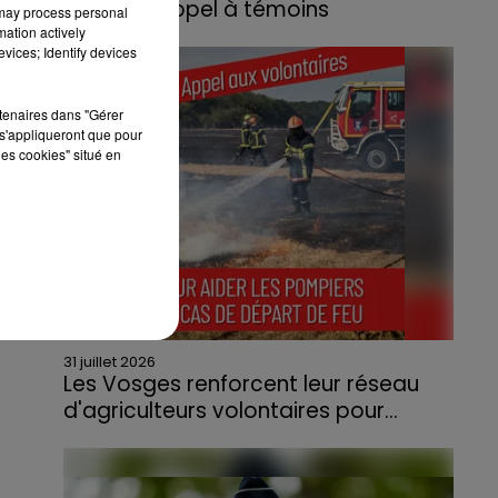
lance un appel à témoins
 may process personal
mation actively
Le feu, parti d'une haie avant de se propager
vices; Identify devices
au quartier résidentiel, avait détruit deux
habitations et contraint à l'évacuation d'une
rtenaires dans "Gérer
centaine de personnes.
s'appliqueront que pour
les cookies" situé en
31 juillet 2026
Les Vosges renforcent leur réseau
d'agriculteurs volontaires pour...
Face à la sécheresse et aux risques de
départs de feu, la Chambre d'agriculture
des Vosges a lancé un appel aux