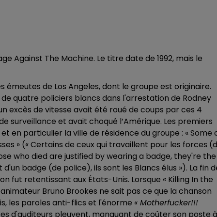
Rage Against The Machine. Le titre date de 1992, mais le
 les émeutes de Los Angeles, dont le groupe est originaire.
e quatre policiers blancs dans l'arrestation de Rodney
 un excès de vitesse avait été roué de coups par ces 4
 de surveillance et avait choqué l’Amérique. Les premiers
et en particulier la ville de résidence du groupe : « Some 
es » (« Certains de ceux qui travaillent pour les forces (
ose who died are justified by wearing a badge, they're the
'un badge (de police), ils sont les Blancs élus »). La fin d
n fut retentissant aux États-Unis. Lorsque « Killing In the
, l’animateur Bruno Brookes ne sait pas ce que la chanson
is, les paroles anti-flics et l'énorme
« Motherfucker!!!
aintes d'auditeurs pleuvent, manquant de coûter son poste 