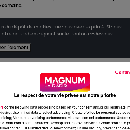
e semaine.
 du dépôt de cookies que vous avez exprimé. Si vous
 votre accord en cliquant sur le bouton ci-dessous.
her l'élément
Contin
Le respect de votre vie privée est notre priorité
ers
do the following data processing based on your consent and/or our legitimate int
device; Use limited data to select advertising; Create profiles for personalised adver
vertising; Measure advertising performance; Measure content performance; Unders
ns of data from different sources; Develop and improve services; Create profiles to 
alised content; Use limited data to select content; Ensure security, prevent and detect