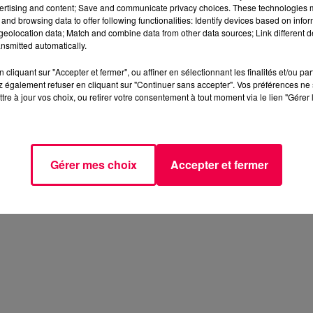
ertising and content; Save and communicate privacy choices. These technologies
and browsing data to offer following functionalities: Identify devices based on infor
eolocation data; Match and combine data from other data sources; Link different de
nsmitted automatically.
cliquant sur "Accepter et fermer", ou affiner en sélectionnant les finalités et/ou pa
 également refuser en cliquant sur "Continuer sans accepter". Vos préférences ne 
tre à jour vos choix, ou retirer votre consentement à tout moment via le lien "Gérer 
Gérer mes choix
Accepter et fermer