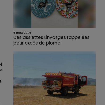
5 août 2026
Des assiettes Linvosges rappelées
pour excès de plomb
Du plomb a été détecté dans deux assiettes
en céramique vendues entre 2020 et 2022
par Linvosges.
of
de
e
à