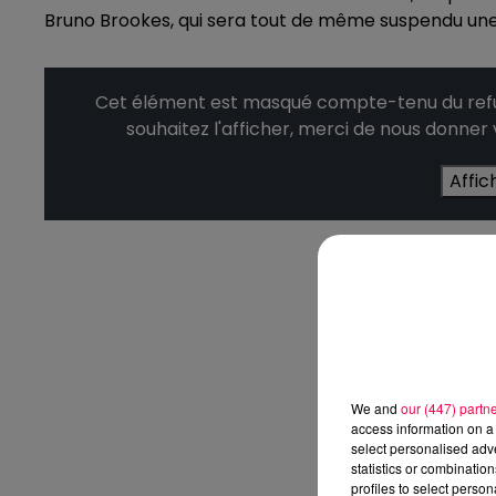
Bruno Brookes, qui sera tout de même suspendu un
Cet élément est masqué compte-tenu du refus
souhaitez l'afficher, merci de nous donner
Affic
We and
our (447) partn
access information on a 
select personalised ad
statistics or combinatio
profiles to select person