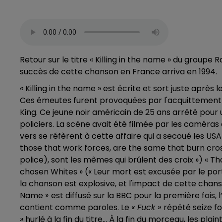
Retour sur le titre « Killing in the name » du groupe 
succès de cette chanson en France arriva en 1994.
« Killing in the name » est écrite et sort juste après
Ces émeutes furent provoquées par l'acquittement d
King. Ce jeune noir américain de 25 ans arrêté pour
policiers. La scène avait été filmée par les caméras
vers se réfèrent à cette affaire qui a secoué les USA 
those that work forces, are the same that burn cross
police), sont les mêmes qui brûlent des croix ») « Th
chosen Whites » (« Leur mort est excusée par le port d
la chanson est explosive, et l'impact de cette chanso
Name »
est diffusé sur la BBC pour la première fois
contient comme paroles. Le
« Fuck »
répété seize fo
»
hurlé à la fin du titre… À la fin du morceau, les pl