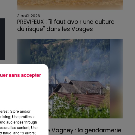
3 août 2026
PRÉVIFEUX : "il faut avoir une culture
du risque" dans les Vosges
uer sans accepter
erest: Store and/or
tising; Use profiles to
tand audiences through
3 août 2026
personalise content; Use
Incendie de Vagney : la gendarmerie
 fraud, and fix errors;