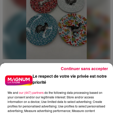
5 août 2026
Continuer sans accepter
Des assiettes Linvosges rappelées pour
excès de plomb
Le respect de votre vie privée est notre
Du plomb a été détecté dans deux assiettes en
priorité
céramique vendues entre 2020 et 2022 par Linvosges.
We and
our (447) partners
do the following data processing based on
your consent and/or our legitimate interest: Store and/or access
information on a device; Use limited data to select advertising; Create
profiles for personalised advertising; Use profiles to select personalised
advertising; Measure advertising performance; Measure content