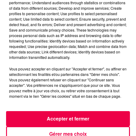
performance; Understand audiences through statistics or combinations
of data from different sources; Develop and improve services; Create
profiles to personalise content; Use profiles to select personalised
content; Use limited data to select content; Ensure security, prevent and
detect fraud, and fix errors; Deliver and present advertising and content;
Save and communicate privacy choices. These technologies may
process personal data such as IP address and browsing data to offer
following functionalities: Identify devices based on information actively
requested; Use precise geolocation data; Match and combine data from
other data sources; Link different devices; Identify devices based on
information transmitted automatically.
3 août 2026
PRÉVIFEUX : "il faut avoir une culture du risque"
Vous pouvez accepter en cliquant sur "Accepter et fermer", ou affiner en
sélectionnant les finalités et/ou partenaires dans "Gérer mes choix".
dans les Vosges
Vous pouvez également refuser en cliquant sur "Continuer sans
accepter". Vos préférences ne s'appliqueront que pour ce site. Vous
pouvez mettre à jour vos choix, ou retirer votre consentement à tout
moment via le lien "Gérer les cookies" situé en bas de chaque page.
Accepter et fermer
Gérer mes choix