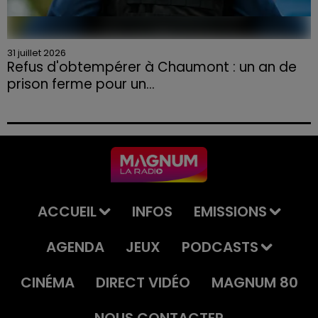
31 juillet 2026
Refus d'obtempérer à Chaumont : un an de
prison ferme pour un...
Le tribunal a également prononcé l'annulation de son
permis et la confiscation de son véhicule.
ACCUEIL
INFOS
EMISSIONS
AGENDA
JEUX
PODCASTS
CINÉMA
DIRECT VIDÉO
MAGNUM 80