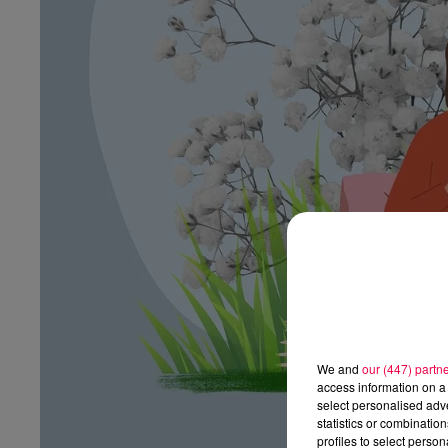
We and
our (447) partn
access information on a 
select personalised ad
statistics or combinatio
profiles to select person