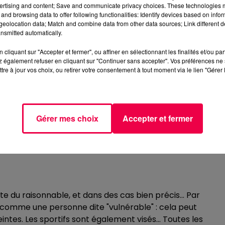
ertising and content; Save and communicate privacy choices. These technologies
and browsing data to offer following functionalities: Identify devices based on infor
eolocation data; Match and combine data from other data sources; Link different de
nsmitted automatically.
éseau national de surveillance de la qualité de l'air, a cré
cliquant sur "Accepter et fermer", ou affiner en sélectionnant les finalités et/ou pa
Android, elle est gratuite, et permet de connaître la quali
 également refuser en cliquant sur "Continuer sans accepter". Vos préférences ne 
tre à jour vos choix, ou retirer votre consentement à tout moment via le lien "Gérer 
PONIBLE EN RÉGION
d Est, met à disposition cette application Air To Go. Elle
Gérer mes choix
Accepter et fermer
re, avec des prévisions jusqu'à 48h... Et une fine échelle, à
 aussi d'être informé des épisodes de pollution et
 pouvoir adapter son parcours et limiter son exposition à la
ite du raisonnable, et dans des cas bien précis... Par
e comme une personne dite "vulnérable" : cela peut
es. Les sportifs sont également visés... Toutes les