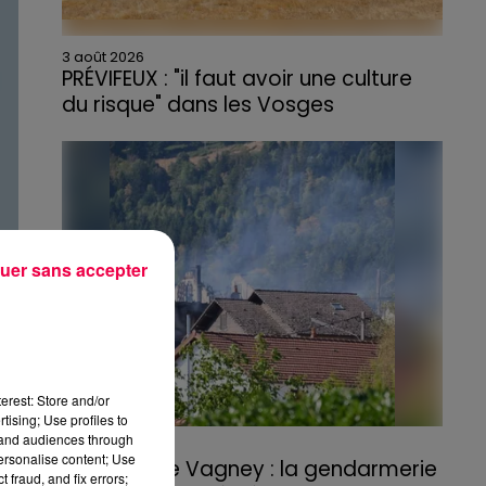
3 août 2026
PRÉVIFEUX : "il faut avoir une culture
du risque" dans les Vosges
uer sans accepter
erest: Store and/or
tising; Use profiles to
tand audiences through
3 août 2026
personalise content; Use
Incendie de Vagney : la gendarmerie
 fraud, and fix errors;