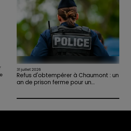
agriculteurs volontaires pour venir en aide...
r
31 juillet 2026
Refus d'obtempérer à Chaumont : un
de
an de prison ferme pour un...
Le tribunal a également prononcé
l'annulation de son permis et la confiscation
de son véhicule.