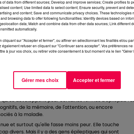
ns of data from different sources; Develop and improve services; Create profiles to 
e maladie, et c'est probablement sous-diagnostiqué".
alised content; Use limited data to select content; Ensure security, prevent and detect
 fréquente. L'épilepsie est sous-diagnostiquée car on arri
ertising and content; Save and communicate privacy choices. These technologies
and browsing data to offer following functionalities: Identify devices based on infor
x ans après le début de la maladie, lorsqu'on a une
eolocation data; Match and combine data from other data sources; Link different de
nte". Beaucoup de troubles passent inaperçus.
nsmitted automatically.
cliquant sur "Accepter et fermer", ou affiner en sélectionnant les finalités et/ou pa
 également refuser en cliquant sur "Continuer sans accepter". Vos préférences ne 
tre à jour vos choix, ou retirer votre consentement à tout moment via le lien "Gérer 
I ?
 aujourd'hui. Ils permettent de diminuer l'état
Gérer mes choix
Accepter et fermer
ise. "C'est vraiment un point important et l'industrie
caments qui donnent de moins en moins d'effets
s qui se développent pour certaines formes d'épilepsie". L
ognitifs, de la mémoire, de l'attention, ou encore
ociés à la maladie.
nue et surtout qu'elle fasse moins peur. Elle touche
divers. Mais il y a des gens épileptiques qui sont