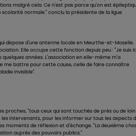
ctions malgré cela. Ce n'est pas parce qu'on est épileptiq
 scolarité normale." conclu la présidente de la ligue
e qui dispose d'une antenne locale en Meurthe-et-Moselle.
ciation. Elle occupe cette fonction depuis peu : "Je suis l
s quelques années. L'association en elle-même m'a
de me battre pour cette cause, celle de faire connaître
adie invisible".
, les proches, "tous ceux qui sont touchés de près ou de loin
 les intervenants, pour les informer sur tous les aspects 
es moments de réflexion et d'échange. "La deuxième cho
sition auprès des pouvoirs publics."