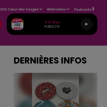
DIO Cœur des Vosges
Webradios
Podcasts
4'31.wav
PUBLICITE
DERNIÈRES INFOS