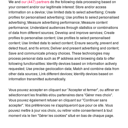
vous
pour faire l'entretien médical et la prise de sang.
We and
our (447) partners
do the following data processing based on
your consent and/or our legitimate interest: Store and/or access
DERNIÈRES INFOS
information on a device; Use limited data to select advertising; Create
profiles for personalised advertising; Use profiles to select personalised
advertising; Measure advertising performance; Measure content
performance; Understand audiences through statistics or combinations
of data from different sources; Develop and improve services; Create
profiles to personalise content; Use profiles to select personalised
content; Use limited data to select content; Ensure security, prevent and
detect fraud, and fix errors; Deliver and present advertising and content;
Save and communicate privacy choices. These technologies may
process personal data such as IP address and browsing data to offer
following functionalities: Identify devices based on information actively
requested; Use precise geolocation data; Match and combine data from
other data sources; Link different devices; Identify devices based on
information transmitted automatically.
Vous pouvez accepter en cliquant sur "Accepter et fermer", ou affiner en
sélectionnant les finalités et/ou partenaires dans "Gérer mes choix".
Vous pouvez également refuser en cliquant sur "Continuer sans
accepter". Vos préférences ne s'appliqueront que pour ce site. Vous
pouvez mettre à jour vos choix, ou retirer votre consentement à tout
moment via le lien "Gérer les cookies" situé en bas de chaque page.
5 août 2026