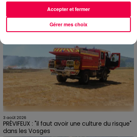
Des assiettes Linvosges rappelées pour
excès de plomb
Accepter et fermer
Du plomb a été détecté dans deux assiettes en
céramique vendues entre 2020 et 2022 par Linvosges.
Gérer mes choix
3 août 2026
PRÉVIFEUX : "il faut avoir une culture du risque"
dans les Vosges