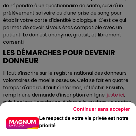
de répondre à un questionnaire de santé, suivi d'un
prélèvement salivaire ou d'une prise de sang pour
établir votre carte d'identité biologique. C'est ce qui
permet de savoir si vous êtes compatible avec un
patient. Le don est anonyme, gratuit, et librement
consenti.
LES DÉMARCHES POUR DEVENIR
DONNEUR
Il faut s'inscrire sur le registre national des donneurs
volontaires de moelle osseuse. Cela se fait en quatre
temps : d'abord, il faut s'informer, réfléchir. Ensuite,
remplir une demande d'inscription en ligne,
juste ici
,
puis finaliser l'inscription, à domicile ou dans un centre.
Continuer sans accepter
Si vous choisissez la solution à domicile, vous allez
recevoir des documents à remplir et un kit de
Le respect de votre vie privée est notre
prélèvement salivaire à effectuer. Sinon, rendez-vous
priorité
dans le centre de donneur
le plus proche de chez