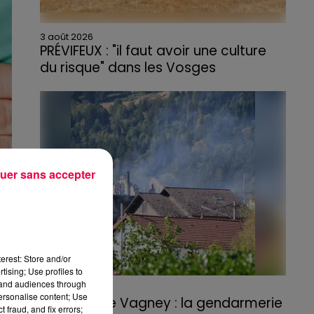
3 août 2026
PRÉVIFEUX : "il faut avoir une culture
du risque" dans les Vosges
uer sans accepter
erest: Store and/or
tising; Use profiles to
tand audiences through
3 août 2026
personalise content; Use
Incendie de Vagney : la gendarmerie
 fraud, and fix errors;