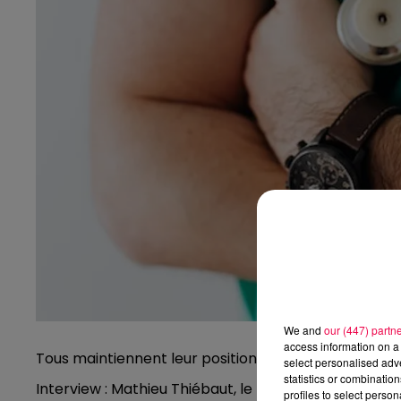
We and
our (447) partn
access information on a 
Tous maintiennent leur position d’un plateau techniqu
select personalised ad
statistics or combinatio
Interview : Mathieu Thiébaut, le Président de l’Asso
profiles to select person