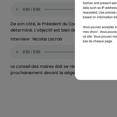
Deliver and present adv
data such as IP address 
requested; Use precise g
based on information tra
De son côté, le Président du Conseil Départemental
Vous pouvez accepter en 
déterminé. L’objectif est bien de construire deux n
mes choix". Vous pouvez
ce site. Vous pouvez met
Interview : Nicolas Lacroix
bas de chaque page.
Le conseil des maires doit se réunir ce jeudi 30 Mars
prochainement devant le siège de l’ARS à Nancy e