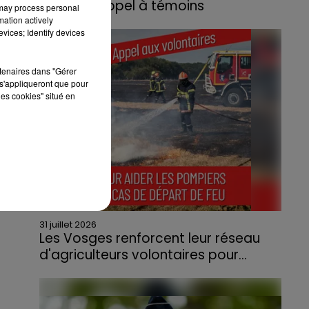
lance un appel à témoins
 may process personal
mation actively
Le feu, parti d'une haie avant de se propager
vices; Identify devices
au quartier résidentiel, avait détruit deux
habitations et contraint à l'évacuation d'une
rtenaires dans "Gérer
centaine de personnes.
s'appliqueront que pour
les cookies" situé en
31 juillet 2026
Les Vosges renforcent leur réseau
d'agriculteurs volontaires pour...
Face à la sécheresse et aux risques de
départs de feu, la Chambre d'agriculture
des Vosges a lancé un appel aux