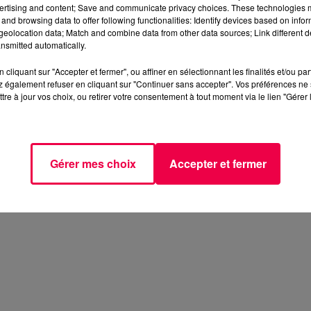
ertising and content; Save and communicate privacy choices. These technologies
and browsing data to offer following functionalities: Identify devices based on infor
eolocation data; Match and combine data from other data sources; Link different de
nsmitted automatically.
 de la Haute-Marne, Nicolas Lacroix, se montre ferme et
cliquant sur "Accepter et fermer", ou affiner en sélectionnant les finalités et/ou pa
ouveaux hôpitaux à Langres et à Chaumont.
 également refuser en cliquant sur "Continuer sans accepter". Vos préférences ne 
tre à jour vos choix, ou retirer votre consentement à tout moment via le lien "Gérer 
Gérer mes choix
Accepter et fermer
... Les opposants n’excluent pas d’aller manifester
t devant le conseil départemental à Chaumont