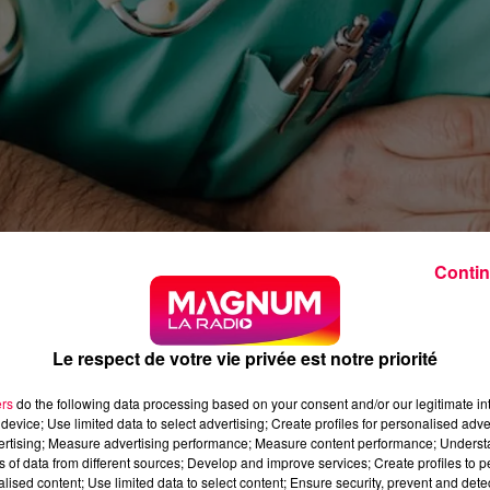
Contin
Le respect de votre vie privée est notre priorité
ers
do the following data processing based on your consent and/or our legitimate int
device; Use limited data to select advertising; Create profiles for personalised adver
e, plus viable, entre les deux villes, situé à Rolampont.
vertising; Measure advertising performance; Measure content performance; Unders
ns of data from different sources; Develop and improve services; Create profiles to 
ciation « Avenir Santé Sud Haute-Marne »
alised content; Use limited data to select content; Ensure security, prevent and detect