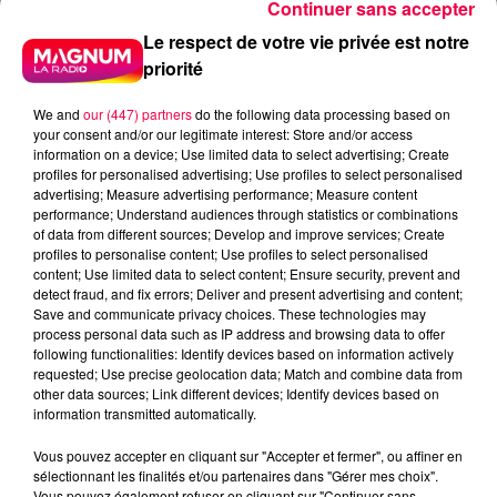
Continuer sans accepter
Le respect de votre vie privée est notre
priorité
We and
our (447) partners
do the following data processing based on
your consent and/or our legitimate interest: Store and/or access
information on a device; Use limited data to select advertising; Create
profiles for personalised advertising; Use profiles to select personalised
5 août 2026
advertising; Measure advertising performance; Measure content
Des assiettes Linvosges rappelées pour
performance; Understand audiences through statistics or combinations
of data from different sources; Develop and improve services; Create
excès de plomb
profiles to personalise content; Use profiles to select personalised
Du plomb a été détecté dans deux assiettes en
content; Use limited data to select content; Ensure security, prevent and
detect fraud, and fix errors; Deliver and present advertising and content;
céramique vendues entre 2020 et 2022 par Linvosges.
Save and communicate privacy choices. These technologies may
process personal data such as IP address and browsing data to offer
following functionalities: Identify devices based on information actively
requested; Use precise geolocation data; Match and combine data from
other data sources; Link different devices; Identify devices based on
information transmitted automatically.
Vous pouvez accepter en cliquant sur "Accepter et fermer", ou affiner en
sélectionnant les finalités et/ou partenaires dans "Gérer mes choix".
Vous pouvez également refuser en cliquant sur "Continuer sans